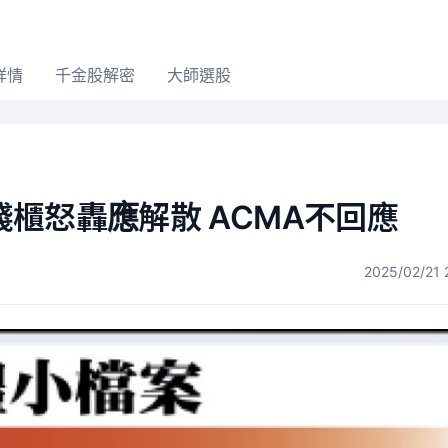
詳情
千金股解密
大師選股
櫃怒轟應解散 ACMA不回應
2025/02/21 