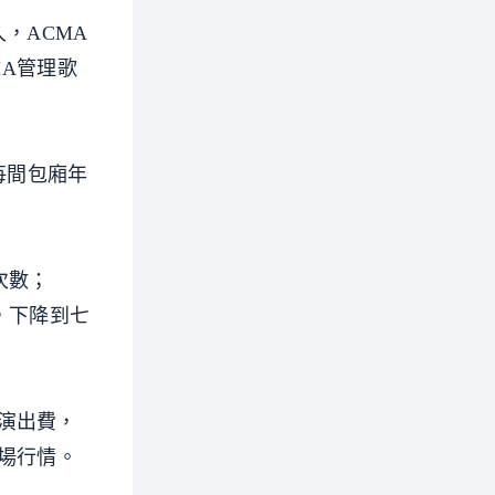
，ACMA
MA管理歌
每間包廂年
次數；
，下降到七
演出費，
場行情。