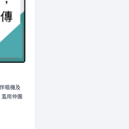
腦伴唱機及
，濫用仲團