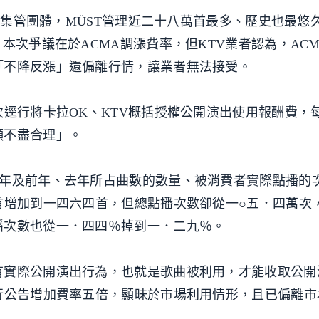
音樂集管團體，MÜST管理近二十八萬首最多、歷史也最悠久
本次爭議在於ACMA調漲費率，但KTV業者認為，AC
「不降反漲」還偏離行情，讓業者無法接受。
次逕行將卡拉OK、KTV概括授權公開演出使用報酬費，
顯不盡合理」。
六年及前年、去年所占曲數的數量、被消費者實際點播的
首增加到一四六四首，但總點播次數卻從一○五．四萬次
播次數也從一．四四％掉到一．二九％。
有實際公開演出行為，也就是歌曲被利用，才能收取公開
行公告增加費率五倍，顯昧於市場利用情形，且已偏離市