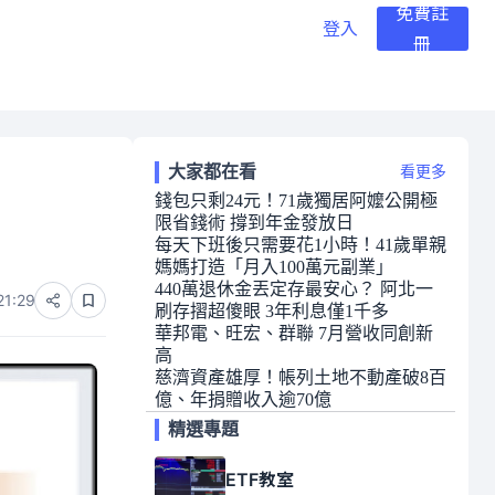
免費註
登入
冊
大家都在看
看更多
錢包只剩24元！71歲獨居阿嬤公開極
限省錢術 撐到年金發放日
每天下班後只需要花1小時！41歲單親
媽媽打造「月入100萬元副業」
440萬退休金丟定存最安心？ 阿北一
21:29
刷存摺超傻眼 3年利息僅1千多
華邦電、旺宏、群聯 7月營收同創新
高
慈濟資產雄厚！帳列土地不動產破8百
億、年捐贈收入逾70億
精選專題
ETF教室