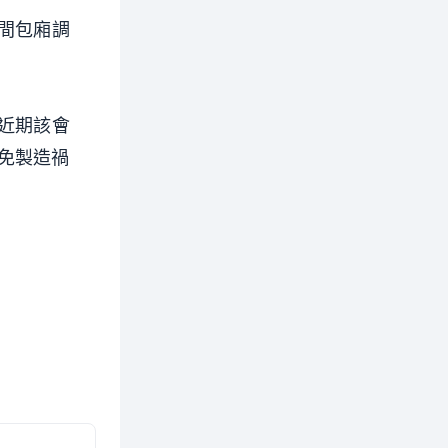
間包廂調
近期該會
免製造禍