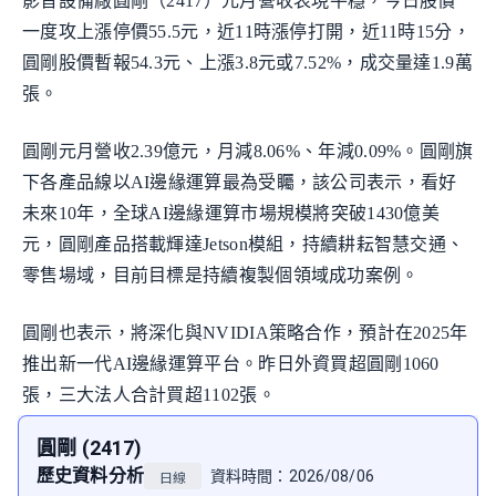
影音設備廠圓剛（2417）元月營收表現平穩，今日股價
一度攻上漲停價55.5元，近11時漲停打開，近11時15分，
圓剛股價暫報54.3元、上漲3.8元或7.52%，成交量達1.9萬
張。
圓剛元月營收2.39億元，月減8.06%、年減0.09%。圓剛旗
下各產品線以AI邊緣運算最為受矚，該公司表示，看好
未來10年，全球AI邊緣運算市場規模將突破1430億美
元，圓剛產品搭載輝達Jetson模組，持續耕耘智慧交通、
零售場域，目前目標是持續複製個領域成功案例。
圓剛也表示，將深化與NVIDIA策略合作，預計在2025年
推出新一代AI邊緣運算平台。昨日外資買超圓剛1060
張，三大法人合計買超1102張。