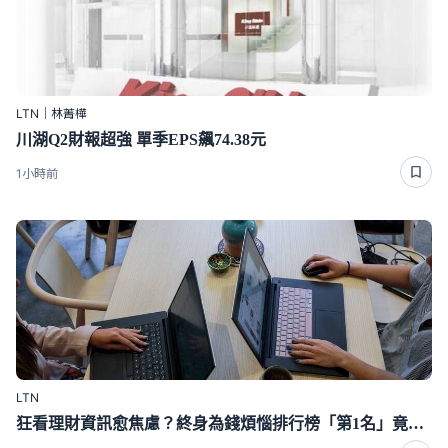
LTN｜林菁樺
川湖Q2財報超強 單季EPS飆74.38元
1小時前
LTN
狂看理財資訊愈焦慮？終身為錢煩惱排行榜「第1名」竟是這種人