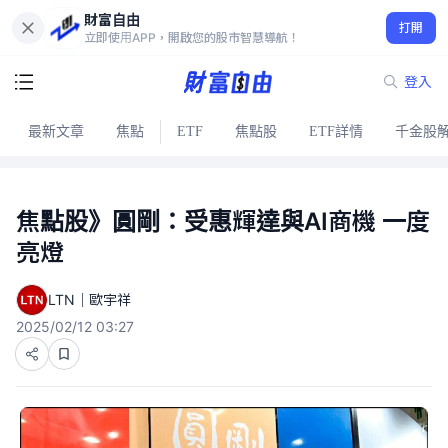
財富自由
打開
立即使用APP，開啟您的股市智慧導航！
登入
最新文章
焦點
ETF
焦點股
ETF詳情
千金股
焦點股》圓剛：受惠輝達與AI商機 一度
亮燈
LTN｜歐宇祥
2025/02/12 03:27