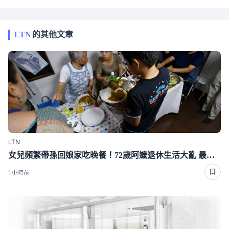
LTN
的其他文章
LTN
女兒頻繁帶孫回娘家吃晚餐！72歲阿嬤退休生活大亂 最後忍不住開口了
1小時前