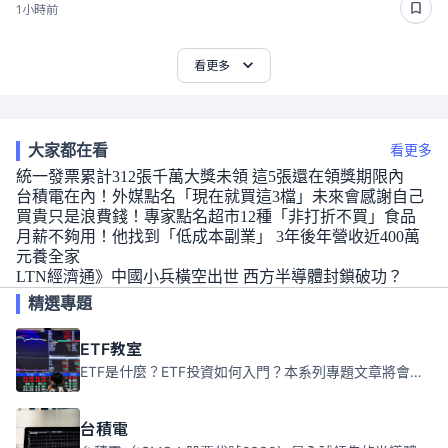
1小時前
看更多
大家都在看
看更多
統一發票累計312張千萬大獎未領 這5張還在領獎期限內
台積電在內！外媒點名「現在就買這3檔」未來會感謝自己
買貴只是浪費錢！專家點名超市12種「非打折不買」食品
月薪不夠用！他找到「低成本副業」 3年後年營收近400萬
元養全家
LTN經濟通》中國小兵橫空出世 西方半導體封鎖破功？
精選專題
ETF教室
ETF是什麼？ETF投資如何入門？本系列專題文章將會告訴你新手必須知道的ETF基礎知識。
台積電