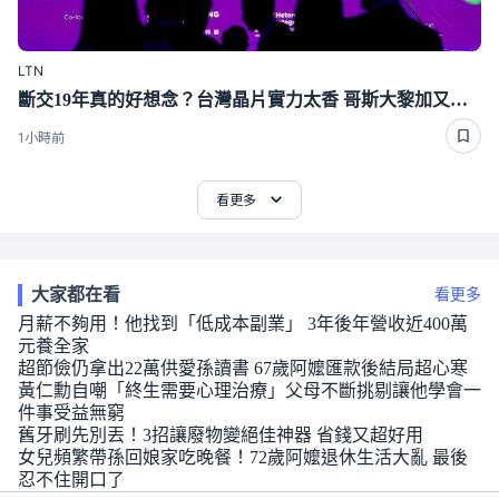
LTN
斷交19年真的好想念？台灣晶片實力太香 哥斯大黎加又要來台了
1小時前
看更多
大家都在看
看更多
月薪不夠用！他找到「低成本副業」 3年後年營收近400萬
元養全家
超節儉仍拿出22萬供愛孫讀書 67歲阿嬤匯款後結局超心寒
黃仁勳自嘲「終生需要心理治療」父母不斷挑剔讓他學會一
件事受益無窮
舊牙刷先別丟！3招讓廢物變絕佳神器 省錢又超好用
女兒頻繁帶孫回娘家吃晚餐！72歲阿嬤退休生活大亂 最後
忍不住開口了