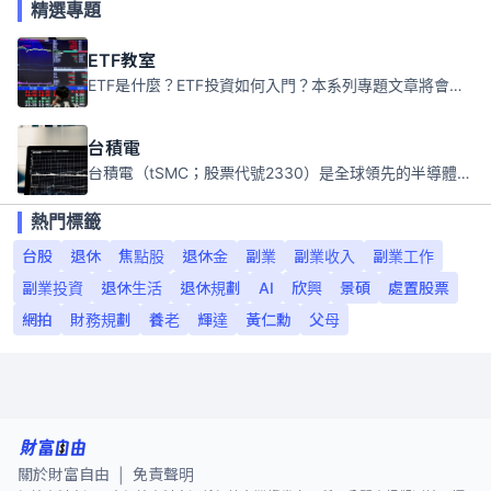
精選專題
ETF教室
ETF是什麼？ETF投資如何入門？本系列專題文章將會告訴你新手必須知道的ETF基礎知識。
台積電
台積電（tSMC；股票代號2330）是全球領先的半導體代工公司，成立於1987年，總部位於台灣新竹。且已於美國、日本、德國及中國設廠，台積電是全球首家專業積體電路製造服務公司，也是全球最先進和最大規模的半導體代工廠。
熱門標籤
台股
退休
焦點股
退休金
副業
副業收入
副業工作
副業投資
退休生活
退休規劃
AI
欣興
景碩
處置股票
網拍
財務規劃
養老
輝達
黃仁勳
父母
關於財富自由
免責聲明
|