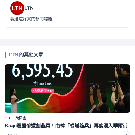
LTN
最迅速詳實的新聞媒體
LTN
的其他文章
LTN｜魏國金
Kospi震盪慘遭割韭菜！南韓「螞蟻雄兵」再度湧入華爾街