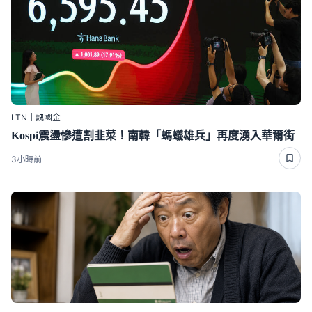
LTN｜魏國金
Kospi震盪慘遭割韭菜！南韓「螞蟻雄兵」再度湧入華爾街
3小時前