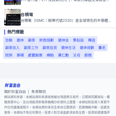
台積電
台積電（tSMC；股票代號2330）是全球領先的半導體代工公司，成立於1987年，總部位於台灣新竹。且已於美國、日本、德國及中國設廠，台積電是全球首家專業積體電路製造服務公司，也是全球最先進和最大規模的半導體代工廠。
熱門標籤
台股
退休
副業
財務規劃
退休金
焦點股
輝達
副業收入
副業工作
副業投資
退休生活
退休規劃
養老
欣興
景碩
處置股票
網拍
黃仁勳
父母
超微
關於財富自由
免責聲明
|
網站資料來源：本網站資料來源係根據台灣證券交易所、公開資訊觀測站、櫃
檯買賣中心，及台灣經濟新報等機構分析資料之匯整，本網站對投資人買賣不
作任何建議或暗示。本網站資料係完全來自公開資訊，若遇傳輸中斷、延遲及
更新，本網站不負任何責任。投資人對交易盈虧須自負全責，投資前請謹慎評