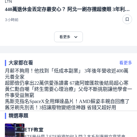
LTN
440萬退休金丟定存最安心？ 阿北一刷存摺超傻眼 3年利息僅1千多
3小時前
看更多
大家都在看
看更多
月薪不夠用！他找到「低成本副業」 3年後年營收近400萬
元養全家
超節儉仍拿出22萬供愛孫讀書 67歲阿嬤匯款後結局超心寒
黃仁勳自嘲「終生需要心理治療」父母不斷挑剔讓他學會一
件事受益無窮
馬斯克指名SpaceX全用輝達晶片！AMD蘇姿丰親自回應了
舊牙刷先別丟！3招讓廢物變絕佳神器 省錢又超好用
精選專題
ETF教室
ETF是什麼？ETF投資如何入門？本系列專題文章將會告訴你新手必須知道的ETF基礎知識。