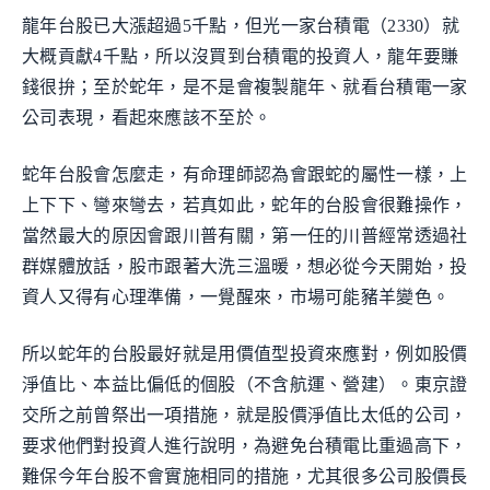
龍年台股已大漲超過5千點，但光一家台積電（2330）就
大概貢獻4千點，所以沒買到台積電的投資人，龍年要賺
錢很拚；至於蛇年，是不是會複製龍年、就看台積電一家
公司表現，看起來應該不至於。
蛇年台股會怎麼走，有命理師認為會跟蛇的屬性一樣，上
上下下、彎來彎去，若真如此，蛇年的台股會很難操作，
當然最大的原因會跟川普有關，第一任的川普經常透過社
群媒體放話，股市跟著大洗三溫暖，想必從今天開始，投
資人又得有心理準備，一覺醒來，市場可能豬羊變色。
所以蛇年的台股最好就是用價值型投資來應對，例如股價
淨值比、本益比偏低的個股（不含航運、營建）。東京證
交所之前曾祭出一項措施，就是股價淨值比太低的公司，
要求他們對投資人進行說明，為避免台積電比重過高下，
難保今年台股不會實施相同的措施，尤其很多公司股價長