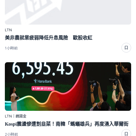
LTN
美非農就業疲弱降低升息風險 歐股收紅
1小時前
LTN｜魏國金
Kospi震盪慘遭割韭菜！南韓「螞蟻雄兵」再度湧入華爾街
2小時前