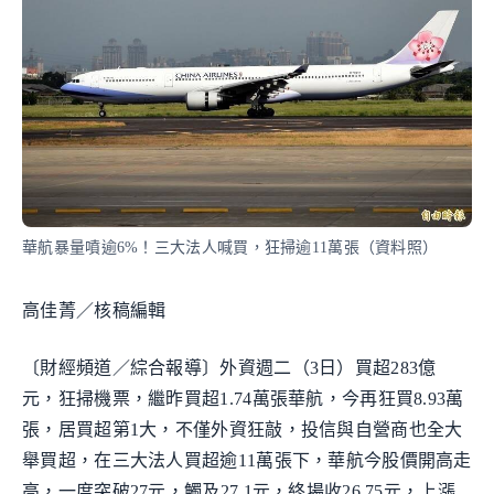
華航暴量噴逾6%！三大法人喊買，狂掃逾11萬張（資料照）
高佳菁／核稿編輯
〔財經頻道／綜合報導〕外資週二（3日）買超283億
元，狂掃機票，繼昨買超1.74萬張華航，今再狂買8.93萬
張，居買超第1大，不僅外資狂敲，投信與自營商也全大
舉買超，在三大法人買超逾11萬張下，華航今股價開高走
高，一度突破27元，觸及27.1元，終場收26.75元，上漲