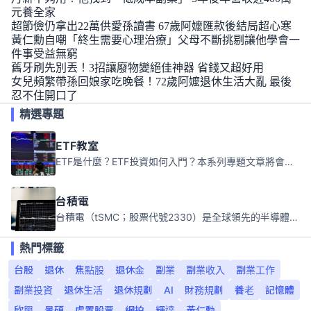
元養全家
超節儉仍拿出22萬供愛孫讀書 67歲阿嬤匯款後結局超心寒
黃仁勳自嘲「終生需要心理治療」父母不斷挑剔讓他學會一
件事受益無窮
舊牙刷先別丟！3招讓廢物變絕佳神器 省錢又超好用
女兒頻繁帶孫回娘家吃晚餐！72歲阿嬤退休生活大亂 最後
忍不住開口了
精選專題
ETF教室
ETF是什麼？ETF投資如何入門？本系列專題文章將會告訴你新手必須知道的ETF基礎知識。
台積電
台積電（tSMC；股票代號2330）是全球領先的半導體代工公司，成立於1987年，總部位於台灣新竹。且已於美國、日本、德國及中國設廠，台積電是全球首家專業積體電路製造服務公司，也是全球最先進和最大規模的半導體代工廠。
熱門標籤
台股
退休
焦點股
退休金
副業
副業收入
副業工作
副業投資
退休生活
退休規劃
AI
財務規劃
養老
記憶體
欣興
景碩
處置股票
網拍
輝達
黃仁勳