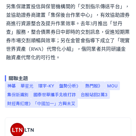
另集保建置投信與保管機構間的「交割指示傳送平台」，
並協助證券商建置「集保後台作業中心」，有效協助證券
商進行資源整合及提升作業效率。去年3月推出「甘丹
查」服務，整合債票券日中即時的交割訊息，促進短期票
券市場交割順暢與效率；另在金管會指導下成立了「現實
世界資產（RWA）代幣化小組」，偕同業者共同研議金
融資產代幣化的可行性。
關聯主題
神基
華星光
環宇-KY
盤勢分析》
熱門股》
MOU
集保新識別
國泰世華攜手北檢打詐
台股站回2萬3
財經青紅燈》「中國加一」方興未艾
LTN