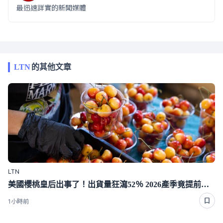
最迅速詳實的新聞媒體
LTN
的其他文章
LTN
美國櫻桃皇后出事了！出貨量狂瀉52％ 2026產季竟提前結束
1小時前