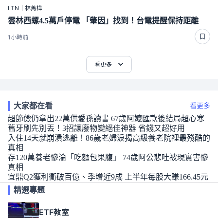
LTN｜林菁樺
雲林西螺4.5萬戶停電 「肇因」找到！台電提醒保持距離
1小時前
看更多
大家都在看
看更多
超節儉仍拿出22萬供愛孫讀書 67歲阿嬤匯款後結局超心寒
舊牙刷先別丟！3招讓廢物變絕佳神器 省錢又超好用
入住14天就崩潰逃離！86歲老婦淚揭高級養老院裡最殘酷的
真相
存120萬養老慘淪「吃麵包果腹」 74歲阿公悲吐被現實害慘
真相
宜鼎Q2獲利衝破百億、季增近9成 上半年每股大賺166.45元
精選專題
ETF教室