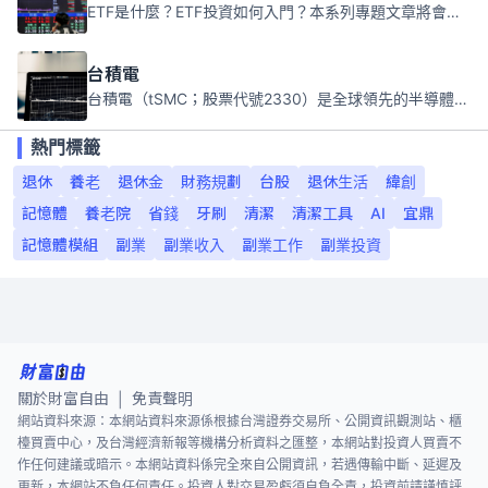
ETF是什麼？ETF投資如何入門？本系列專題文章將會告訴你新手必須知道的ETF基礎知識。
台積電
台積電（tSMC；股票代號2330）是全球領先的半導體代工公司，成立於1987年，總部位於台灣新竹。且已於美國、日本、德國及中國設廠，台積電是全球首家專業積體電路製造服務公司，也是全球最先進和最大規模的半導體代工廠。
熱門標籤
退休
養老
退休金
財務規劃
台股
退休生活
緯創
記憶體
養老院
省錢
牙刷
清潔
清潔工具
AI
宜鼎
記憶體模組
副業
副業收入
副業工作
副業投資
關於財富自由
免責聲明
|
網站資料來源：本網站資料來源係根據台灣證券交易所、公開資訊觀測站、櫃
檯買賣中心，及台灣經濟新報等機構分析資料之匯整，本網站對投資人買賣不
作任何建議或暗示。本網站資料係完全來自公開資訊，若遇傳輸中斷、延遲及
更新，本網站不負任何責任。投資人對交易盈虧須自負全責，投資前請謹慎評