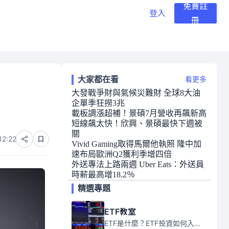
免費註
登入
冊
大家都在看
看更多
大發戰爭財與氣候災難財 全球8大油
企單季狂撈3兆
載板調漲超補！景碩7月營收再飆新高
短線飆太快！欣興、景碩最快下週被
關
12:22
Vivid Gaming取得馬爾他執照 隆中加
速布局歐洲Q2獲利季增四倍
外送專法上路兩週 Uber Eats：外送員
時薪最高增18.2％
精選專題
ETF教室
ETF是什麼？ETF投資如何入門？本系列專題文章將會告訴你新手必須知道的ETF基礎知識。