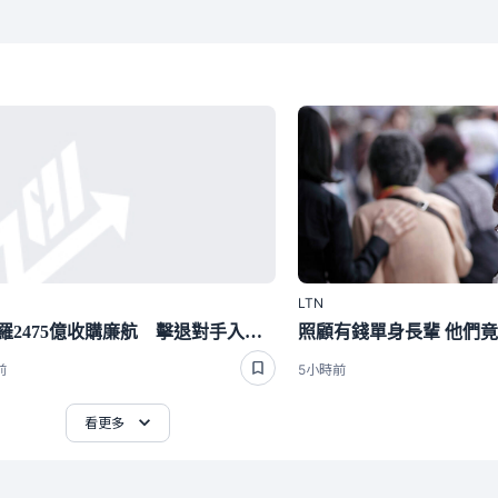
LTN
阿波羅2475億收購廉航 擊退對手入主易捷航空
前
5小時前
看更多