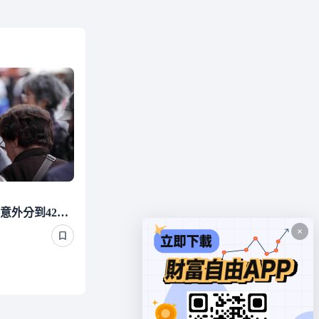
照顧有錢單身長輩 他們竟意外分到4220萬遺產 背後真相曝光了