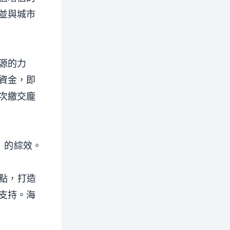
並與城市
源的力
資金，即
次繳交龐
」的綜效。
據點，打造
支持。海