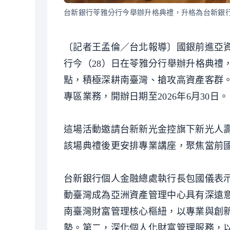
台新銀行苓雅分行今舉辦升格典禮，升格為台新銀
〔記者王孟倫／台北報導〕國銀前進亞
行今（28）日在苓雅分行舉辦升格典禮
點，積極深耕南臺灣、搶攻高資產客群。
專區業務，開辦日期至2026年6月30日。
這場活動邀請台新新光金控旗下新光人
該場典禮後更安排專業講座，聚焦當前
台新銀行個人金融總處執行長包國儀表
動臺灣成為亞洲資產管理中心具有深遠
南臺灣財富管理核心樞紐，以專業與創
勢。第二，深化個人化財富管理服務，