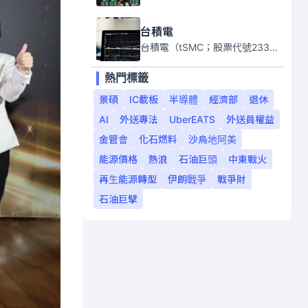
台積電
台積電（tSMC；股票代號2330）是全球領先的半導體代工公司，成立於1987年，總部位於台灣新竹。且已於美國、日本、德國及中國設廠，台積電是全球首家專業積體電路製造服務公司，也是全球最先進和最大規模的半導體代工廠。
熱門標籤
景碩
IC載板
半導體
經濟部
退休
AI
外送專法
UberEATS
外送員權益
金管會
化石燃料
沙烏地阿美
能源價格
熱浪
石油巨頭
中東戰火
再生能源轉型
伊朗戰爭
戰爭財
石油巨擘