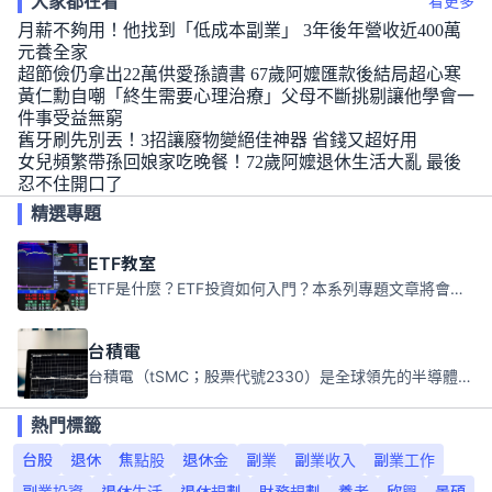
大家都在看
看更多
月薪不夠用！他找到「低成本副業」 3年後年營收近400萬
元養全家
超節儉仍拿出22萬供愛孫讀書 67歲阿嬤匯款後結局超心寒
黃仁勳自嘲「終生需要心理治療」父母不斷挑剔讓他學會一
件事受益無窮
舊牙刷先別丟！3招讓廢物變絕佳神器 省錢又超好用
女兒頻繁帶孫回娘家吃晚餐！72歲阿嬤退休生活大亂 最後
忍不住開口了
精選專題
ETF教室
ETF是什麼？ETF投資如何入門？本系列專題文章將會告訴你新手必須知道的ETF基礎知識。
台積電
台積電（tSMC；股票代號2330）是全球領先的半導體代工公司，成立於1987年，總部位於台灣新竹。且已於美國、日本、德國及中國設廠，台積電是全球首家專業積體電路製造服務公司，也是全球最先進和最大規模的半導體代工廠。
熱門標籤
台股
退休
焦點股
退休金
副業
副業收入
副業工作
副業投資
退休生活
退休規劃
財務規劃
養老
欣興
景碩