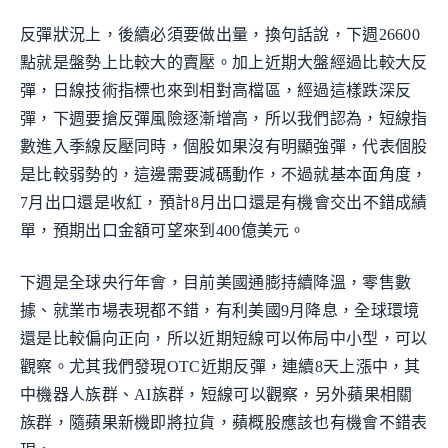
反彈狀況上，後續必須要做出量，換句話說，下週26600
點就是盤勢上比較大的賣壓。加上近期大盤經過比較大反
彈，日線技術指標也來到相對高檔區，經過這樣跌深反
彈，下週要搶反彈風險逐漸增高，所以我們認為，短線指
數進入季線反壓同時，個股如果沒有明顯強彈，代表個股
是比較弱勢的，這邊需要減碼動作，不過就基本面角度，
7月出口還是收紅，預計8月出口還是有機會交出不錯成績
單，預期出口金額可望來到400億美元。
下週是全球央行年會，目前美國通膨持續降溫，零售數
據、就業市場表現都不錯，有利美國9月降息，全球環境
還是比較偏向正向，所以近期短線可以佈局中小型，可以
觀察。尤其我們發現OTC近期反彈，連續8天上漲中，其
中機器人族群、AI族群，短線可以觀察，另外蘋果相關
族群，隨蘋果新機即將拉貨，蘋概股應該也有機會不錯表