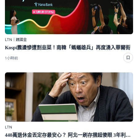
LTN｜魏國金
Kospi震盪慘遭割韭菜！南韓「螞蟻雄兵」再度湧入華爾街
1小時前
LTN
440萬退休金丟定存最安心？ 阿北一刷存摺超傻眼 3年利息僅1千多