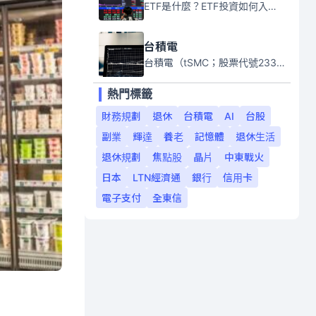
ETF是什麼？ETF投資如何入門？本系列專題文章將會告訴你新手必須知道的ETF基礎知識。
台積電
台積電（tSMC；股票代號2330）是全球領先的半導體代工公司，成立於1987年，總部位於台灣新竹。且已於美國、日本、德國及中國設廠，台積電是全球首家專業積體電路製造服務公司，也是全球最先進和最大規模的半導體代工廠。
熱門標籤
財務規劃
退休
台積電
AI
台股
副業
輝達
養老
記憶體
退休生活
退休規劃
焦點股
晶片
中東戰火
日本
LTN經濟通
銀行
信用卡
電子支付
全東信