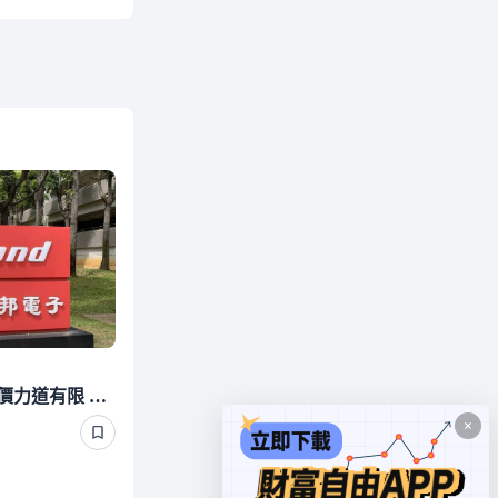
焦點股》華邦電：報價追價力道有限 跌逾半根停板