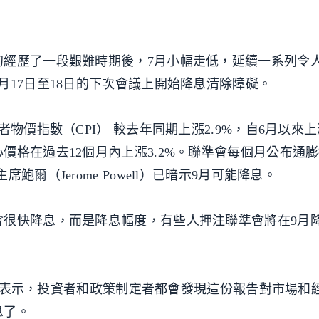
初經歷了一段艱難時期後，7月小幅走低，延續一系列令
月17日至18日的下次會議上開始降息清除障礙。
物價指數（CPI） 較去年同期上漲2.9%，自6月以來上漲
價格在過去12個月內上漲3.2%。聯準會每個月公布通
爾（Jerome Powell）已暗示9月可能降息。
很快降息，而是降息幅度，有些人押注聯準會將在9月降息
rey Roach表示，投資者和政策制定者都會發現這份報告對市場
息了。