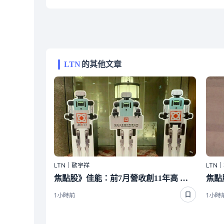
LTN
的其他文章
LTN｜歐宇祥
LTN
焦點股》佳能：前7月營收創11年高 盤上震盪
1小時前
1小時