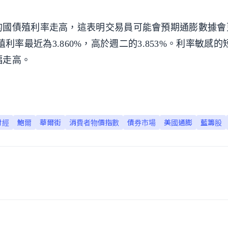
的國債殖利率走高，這表明交易員可能會預期通膨數據會
債殖利率最近為3.860%，高於週二的3.853%。利率敏感
幅走高。
財經
鮑爾
華爾街
消費者物價指數
債券市場
美國通膨
藍籌股