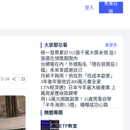
免費註
登入
冊
大家都在看
看更多
統一發票累計312張千萬大獎未領 這5
張還在領獎期限內
台積電在內！外媒點名「現在就買這3
檔」未來會感謝自己
月薪不夠用！他找到「低成本副業」
23:24
3年後年營收近400萬元養全家
LTN經濟通》日本今年最大破產案 上
萬商家應收款歸零
用1.6萬元開啟副業！31歲男靠自學
「半年海撈1.3億」 親曝成功心路
精選專題
ETF教室