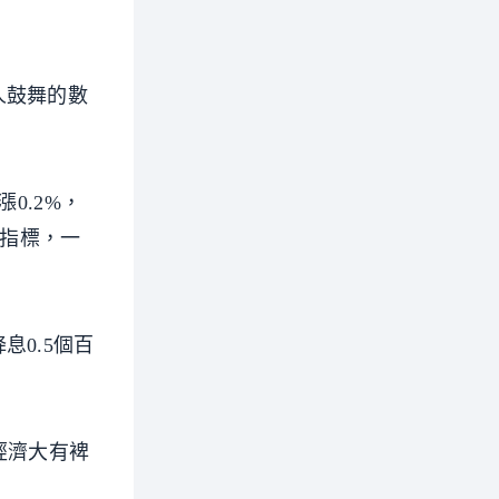
人鼓舞的數
0.2%，
膨指標，一
0.5個百
和經濟大有裨