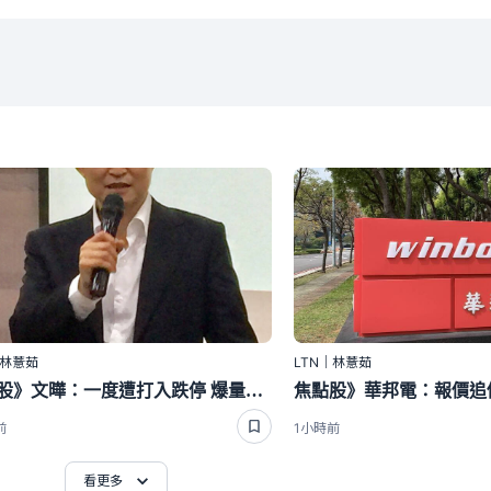
｜林薏茹
LTN｜林薏茹
焦點股》文曄：一度遭打入跌停 爆量重挫
前
1小時前
看更多