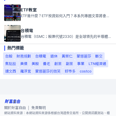
ETF教室
ETF是什麼？ETF投資如何入門？本系列專題文章將會告訴你新手必須知道的ETF基礎知識。
台積電
台積電（tSMC；股票代號2330）是全球領先的半導體代工公司，成立於1987年，總部位於台灣新竹。且已於美國、日本、德國及中國設廠，台積電是全球首家專業積體電路製造服務公司，也是全球最先進和最大規模的半導體代工廠。
熱門標籤
台股
財務規劃
台積電
退休
黃崇仁
蒙娜麗莎
斷交
焦點股
美債
美股
養老
創業
副業
事業
LTN經濟通
達文西
羅浮宮
蒙娜麗莎的微笑
好市多
costco
關於財富自由
免責聲明
|
網站資料來源：本網站資料來源係根據台灣證券交易所、公開資訊觀測站、櫃