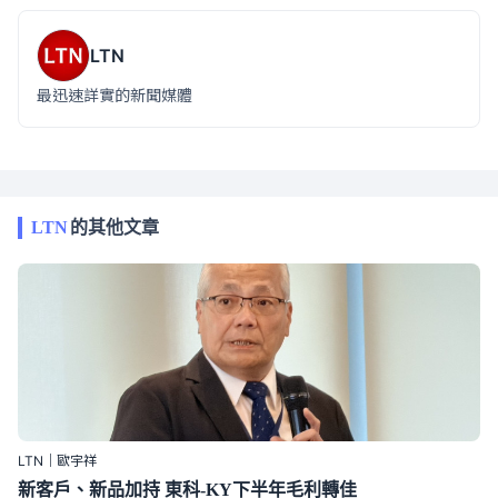
LTN
最迅速詳實的新聞媒體
LTN
的其他文章
LTN｜歐宇祥
新客戶、新品加持 東科-KY下半年毛利轉佳