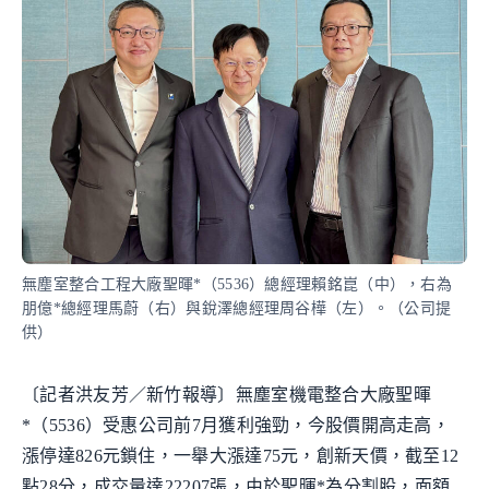
無塵室整合工程大廠聖暉*（5536）總經理賴銘崑（中），右為
朋億*總經理馬蔚（右）與銳澤總經理周谷樺（左）。（公司提
供）
〔記者洪友芳／新竹報導〕無塵室機電整合大廠聖暉
*（5536）受惠公司前7月獲利強勁，今股價開高走高，
漲停達826元鎖住，一舉大漲達75元，創新天價，截至12
點28分，成交量達22207張，由於聖暉*為分割股，面額