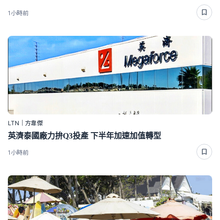
1小時前
LTN｜方韋傑
英濟泰國廠力拚Q3投產 下半年加速加值轉型
1小時前