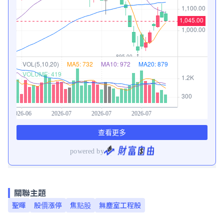
關聯主題
聖暉
股價漲停
焦點股
無塵室工程股