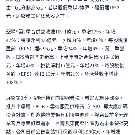
由10元分割為5元，若以股價乘以2換算，股價達1652
元，居廠務工程概念股之首。
聖暉*第2季合併營收達109.1億元，季增27％、年增
42％；稅後淨利8.6億元，季增34％、年增6％，每股稅後
盈餘（EPS）達6.95元，季增34％、年增6％，第二季營
收、EPS皆創歷史新高。上半年累計合併營收194.6億
元、年增48％，稅後淨利15億元，年增21％，每股稅後
盈餘（EPS）達12.13元，年增21%。台灣營收年增達
108％。
展望第3季，聖暉*持正向樂觀看法。看好AI應用熱潮，
推升半導體、PCB、雲端服務供應商（CSP）等大廠加碼
投資計畫，創造整體業務有利接單條件，觀察目前多元產
業客戶專案訂單需求，台灣及東南亞地區仍為未來營運亮
點。公司日前公告自結7月稅後淨利3.98億元，年增達