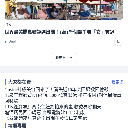
LTN
世界最美麗島嶼評選出爐！1萬1千個競爭者「它」奪冠
1小時前
看更多
大家都在看
看更多
Costco神級美食回來了！消失近10年突回歸掀回憶殺
45歲工程師買ETF存到2000萬爽退休 半年後因1封信崩潰重
回職場
LTN經濟通》黃崇仁紐約拍來的畫 收藏界吵翻天
龍潭居民回心轉意 台積電將建1.4奈米廠
《蒙娜麗莎》真跡？出現在黃崇仁家客廳
精選專題