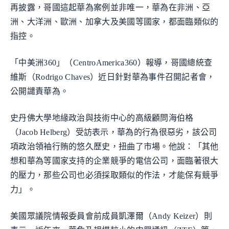
再披露，哥國這起華為案例並非唯一，華為在非洲、亞
洲、大洋洲、歐洲、加拿大及美國等國家，都面臨類似的
指控。
「中美洲360」（CentroAmerica360）報導，哥國總統查
維斯（Rodrigo Chaves）近日針對華為事件召開記者會，
公開譴責華為。
史丹佛大學地緣政治與技術中心的高級顧問海伯格
（Jacob Helberg）受訪表示，華為的行為很惡劣，該公司
項政治領袖行賄的悠久歷史，扭曲了市場。他說：「其他
想和華為等國家支持的企業競爭的電信公司，面臨著很大
的壓力，那些公司也必須採取類似的作法，才能保有競爭
力」。
美國眾議院情報委員會前成員凱澤爾（Andy Keizer）則