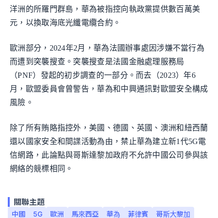
洋洲的所羅門群島，華為被指控向執政黨提供數百萬美
元，以換取海底光纖電纜合約。
歐洲部分，2024年2月，華為法國辦事處因涉嫌不當行為
而遭到突襲搜查。突襲搜查是法國金融處理服務局
（PNF）發起的初步調查的一部分。而去（2023）年6
月，歐盟委員會曾警告，華為和中興通訊對歐盟安全構成
風險。
除了所有賄賂指控外，美國、德國、英國、澳洲和紐西蘭
還以國家安全和間諜活動為由，禁止華為建立新1代5G電
信網路，此論點與哥斯達黎加政府不允許中國公司參與該
網絡的競標相同。
關聯主題
中國
5G
歐洲
馬來西亞
華為
菲律賓
哥斯大黎加