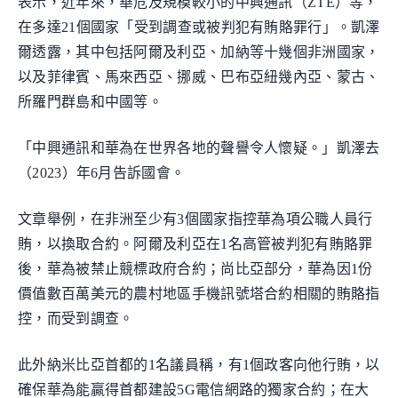
表示，近年來，華危及規模較小的中興通訊（ZTE）等，
在多達21個國家「受到調查或被判犯有賄賂罪行」。凱澤
爾透露，其中包括阿爾及利亞、加納等十幾個非洲國家，
以及菲律賓、馬來西亞、挪威、巴布亞紐幾內亞、蒙古、
所羅門群島和中國等。
「中興通訊和華為在世界各地的聲譽令人懷疑。」凱澤去
（2023）年6月告訴國會。
文章舉例，在非洲至少有3個國家指控華為項公職人員行
賄，以換取合約。阿爾及利亞在1名高管被判犯有賄賂罪
後，華為被禁止競標政府合約；尚比亞部分，華為因1份
價值數百萬美元的農村地區手機訊號塔合約相關的賄賂指
控，而受到調查。
此外納米比亞首都的1名議員稱，有1個政客向他行賄，以
確保華為能贏得首都建設5G電信網路的獨家合約；在大