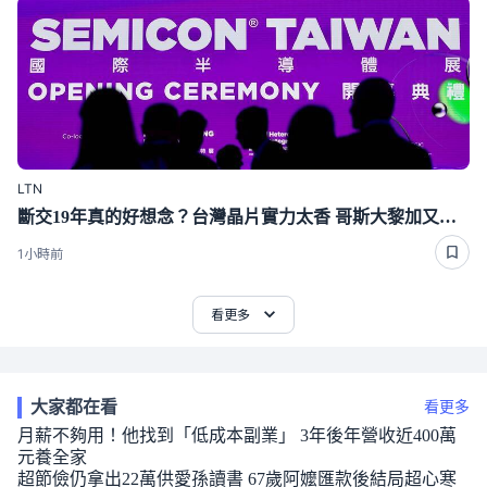
LTN
斷交19年真的好想念？台灣晶片實力太香 哥斯大黎加又要來台了
1小時前
看更多
大家都在看
看更多
月薪不夠用！他找到「低成本副業」 3年後年營收近400萬
元養全家
超節儉仍拿出22萬供愛孫讀書 67歲阿嬤匯款後結局超心寒