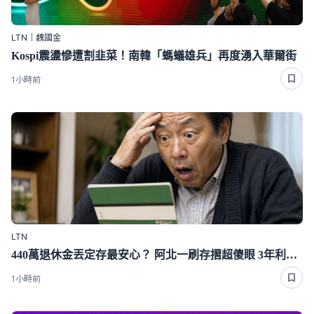
LTN｜魏國金
Kospi震盪慘遭割韭菜！南韓「螞蟻雄兵」再度湧入華爾街
1小時前
LTN
440萬退休金丟定存最安心？ 阿北一刷存摺超傻眼 3年利息僅1千多
1小時前