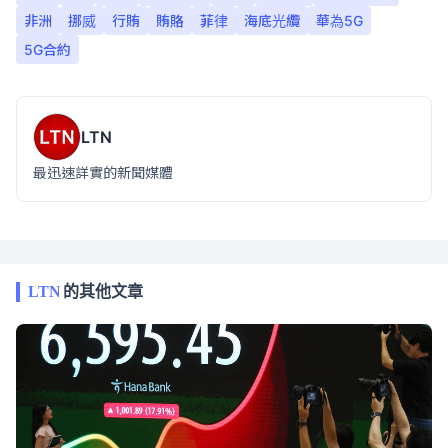
非洲
挪威
行賄
賄賂
菲律
海底光纜
華為5G
5G合約
LTN
最迅速詳實的新聞媒體
LTN
的其他文章