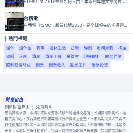
ETF是什麼？ETF投資如何入門？本系列專題文章將會告訴你新手必須知道的ETF基礎知識。
台積電
台積電（tSMC；股票代號2330）是全球領先的半導體代工公司，成立於1987年，總部位於台灣新竹。且已於美國、日本、德國及中國設廠，台積電是全球首家專業積體電路製造服務公司，也是全球最先進和最大規模的半導體代工廠。
熱門標籤
退休
退休金
養老
退休生活
台股
緯創
財務規劃
移居
省錢
牙刷
清潔
清潔工具
金管會
現金股利
股務作業
股利延後發放
副業
副業收入
副業工作
副業投資
關於財富自由
免責聲明
|
網站資料來源：本網站資料來源係根據台灣證券交易所、公開資訊觀測站、櫃
檯買賣中心，及台灣經濟新報等機構分析資料之匯整，本網站對投資人買賣不
作任何建議或暗示。本網站資料係完全來自公開資訊，若遇傳輸中斷、延遲及
更新，本網站不負任何責任。投資人對交易盈虧須自負全責，投資前請謹慎評