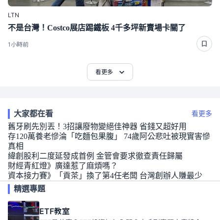
LTN
不是台灣！Costco展店踢鐵板 4千多坪新賣場卡關了
1小時前
看更多
大家都在看
看更多
舊牙刷先別丟！3招讓廢物變絕佳神器 省錢又超好用
存120萬養老慘淪「吃麵包果腹」 74歲阿公悲吐被現實害慘
真相
緯創股利二度延發成首例 金管會要求徹查責任歸屬
財經青紅燈》廣達惹了麻煩嗎？
資本接力賽》「貢茶」換了第4任老闆 台灣創辦人賺最少
精選專題
ETF教室