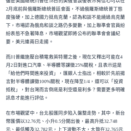
儘管美國總統川普在18日的美俄會談後表示有信心可以在
2月底前與俄羅斯總統普廷會面，不過俄羅斯總統普丁態
度強硬，加上德國力挺烏克蘭，認為和談不能繞過烏克蘭
下，市場認為俄烏和談之路仍多變數，加上聯準會官員紛
紛表態不急著降息，市場觀望即將公布的聯準會會議紀
要，美元連兩日走揚。
而川普繼施壓台積電救英特爾之後，現在又釋出可能在4
月2日對進口汽車、半導體等課徵25%關稅，且表示這是
「給他們時間進來投資」，匯銀人士指出，相較於先前揚
言對半導體課徵100%關稅，現在降至1/4，還可以「投資
抵稅」，對台灣而言倒底是利空還是利多？需要更多明確
訊息才能進行評估。
在市場觀望中，台北股匯同步陷入盤整走勢，其中，新台
幣匯價以32.76元、小升0.5分開出後，最高升抵32.748
元、最低觸及32.782元，上下波動不大，大致在32.765元