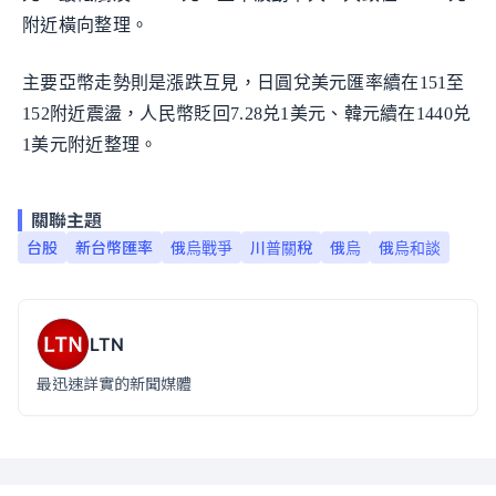
附近橫向整理。
主要亞幣走勢則是漲跌互見，日圓兌美元匯率續在151至
152附近震盪，人民幣貶回7.28兑1美元、韓元續在1440兑
1美元附近整理。
關聯主題
台股
新台幣匯率
俄烏戰爭
川普關稅
俄烏
俄烏和談
LTN
最迅速詳實的新聞媒體