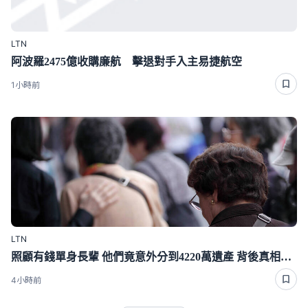
LTN
阿波羅2475億收購廉航 擊退對手入主易捷航空
1小時前
LTN
照顧有錢單身長輩 他們竟意外分到4220萬遺產 背後真相曝光了
4小時前