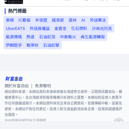
熱門標籤
景碩
IC載板
半導體
經濟部
退休
AI
外送專法
UberEATS
外送員權益
金管會
化石燃料
沙烏地阿美
能源價格
熱浪
石油巨頭
中東戰火
再生能源轉型
伊朗戰爭
戰爭財
石油巨擘
關於財富自由
免責聲明
|
網站資料來源：本網站資料來源係根據台灣證券交易所、公開資訊觀測站、櫃
檯買賣中心，及台灣經濟新報等機構分析資料之匯整，本網站對投資人買賣不
作任何建議或暗示。本網站資料係完全來自公開資訊，若遇傳輸中斷、延遲及
更新，本網站不負任何責任。投資人對交易盈虧須自負全責，投資前請謹慎評
估風險。
自由時報版權所有不得轉載
©
2026
The Liberty Times. All Rights Reserved.