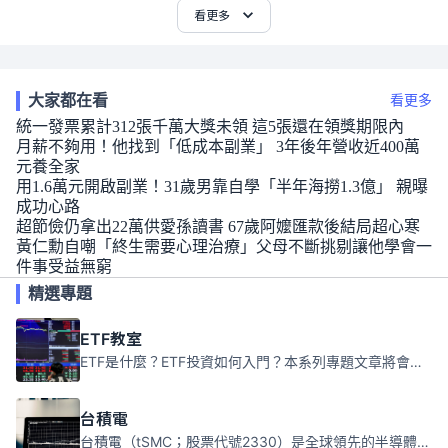
看更多
大家都在看
看更多
統一發票累計312張千萬大獎未領 這5張還在領獎期限內
月薪不夠用！他找到「低成本副業」 3年後年營收近400萬
元養全家
用1.6萬元開啟副業！31歲男靠自學「半年海撈1.3億」 親曝
成功心路
超節儉仍拿出22萬供愛孫讀書 67歲阿嬤匯款後結局超心寒
黃仁勳自嘲「終生需要心理治療」父母不斷挑剔讓他學會一
件事受益無窮
精選專題
ETF教室
ETF是什麼？ETF投資如何入門？本系列專題文章將會告訴你新手必須知道的ETF基礎知識。
台積電
台積電（tSMC；股票代號2330）是全球領先的半導體代工公司，成立於1987年，總部位於台灣新竹。且已於美國、日本、德國及中國設廠，台積電是全球首家專業積體電路製造服務公司，也是全球最先進和最大規模的半導體代工廠。