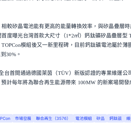
，相較矽晶電池能有更高的能量轉換效率，與矽晶疊層時
度曝光台灣首款大尺寸（1*2㎡）鈣鈦礦矽晶疊層型 TO
0 TOPCon模組後又一新里程碑，目前鈣鈦礦電池屬於薄
到30%。
全台首間通過德國萊茵（TÜV）新版認證的專業維運公
，預計每年將為聯合再生能源帶來 100MW 的新案場開
PCon
市場發展
聯合再生（3576）
電池模組
矽晶
鈣鈦礦
維