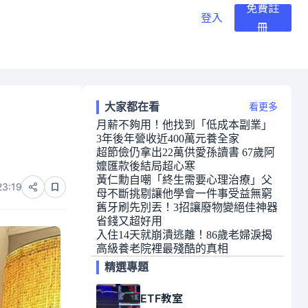
免費註
登入
冊
大家都在看
看更多
月薪不夠用！他找到「低成本副業」
3年後年營收近400萬元養全家
超節儉仍拿出22萬供愛孫讀書 67歲阿
嬤匯款後結局超心寒
黃仁勳自嘲「終生需要心理治療」父
23:19
母不斷挑剔讓他學會一件事受益無窮
舊牙刷先別丟！3招讓廢物變絕佳神器
省錢又超好用
入住14天就崩潰逃離！86歲老婦淚揭
高級養老院裡最殘酷的真相
精選專題
ETF教室