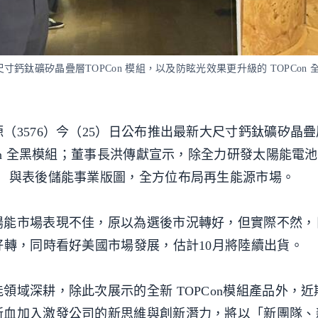
寸鈣鈦礦矽晶疊層TOPCon 模組，以及防眩光效果更升級的 TOPCon 
3576）今（25）日公布推出最新大尺寸鈣鈦礦矽晶疊層T
on 全黑模組；董事長洪傳獻宣示，除全力研發太陽能電
M）與表後儲能事業版圖，全方位布局再生能源市場。
陽能市場表現不佳，原以為選後市況轉好，但實際不然，
好轉，同時看好美國市場發展，估計10月將陸續出貨。
領域深耕，除此次展示的全新 TOPCon模組產品外，
新血加入激發公司的新思維與創新潛力，將以「新團隊、