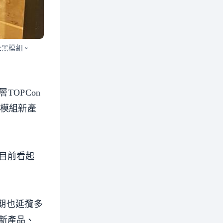
全黑模組。
OPCon
池模組新產
目前看起
近期也延攬多
新產品、