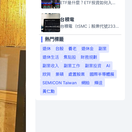
ETF是什麼？ETF投資如何入門？本系列專題文章將會告訴你新手必須知道的ETF基礎知識。
台積電
台積電（tSMC；股票代號2330）是全球領先的半導體代工公司，成立於1987年，總部位於台灣新竹。且已於美國、日本、德國及中國設廠，台積電是全球首家專業積體電路製造服務公司，也是全球最先進和最大規模的半導體代工廠。
熱門標籤
退休
台股
養老
退休金
副業
退休生活
焦點股
財務規劃
副業收入
副業工作
副業投資
AI
欣興
景碩
處置股票
國際半導體展
SEMICON Taiwan
網拍
輝達
黃仁勳