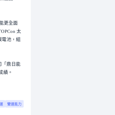
能更全面
PCon 太
膜電池，組
司「鼎日能
發成績。
運
營運能力