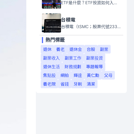
ETF是什麼？ETF投資如何入門？本系列專題文章將會告訴你新手必須知道的ETF基礎知識。
台積電
台積電（tSMC；股票代號2330）是全球領先的半導體代工公司，成立於1987年，總部位於台灣新竹。且已於美國、日本、德國及中國設廠，台積電是全球首家專業積體電路製造服務公司，也是全球最先進和最大規模的半導體代工廠。
熱門標籤
退休
養老
退休金
台股
副業
副業收入
副業工作
副業投資
退休生活
財務規劃
專題報導
焦點股
網拍
輝達
黃仁勳
父母
養老院
省錢
牙刷
清潔