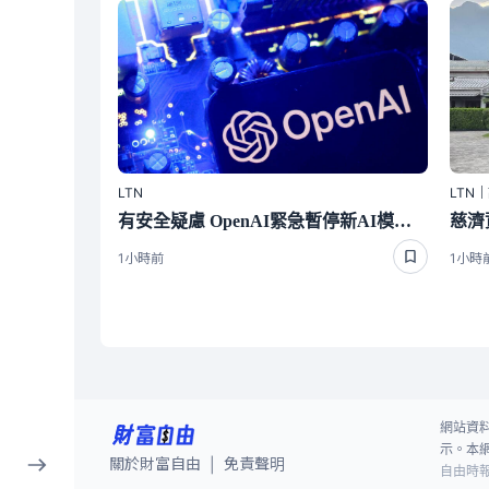
LTN
LTN
有安全疑慮 OpenAI緊急暫停新AI模型部份研發工作
1小時前
1小時
網站資
示。本
關於財富自由
免責聲明
|
自由時