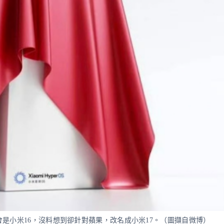
會是小米16，沒料想到卻針對蘋果，改名成小米17。（圖擷自微博）