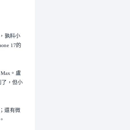
6，孰料小
e 17的
Max。盧
看到了，但小
7；還有微
。