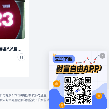
父親節禮物避開5大地雷 職場爸爸最想「收現金」
台灣經濟新報等機構分析資料之匯整，本網站對投資人買賣不作任何建議或暗
資人對交易盈虧須自負全責，投資前請謹慎評估風險。