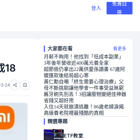
免費註
登入
冊
大家都在看
看更多
月薪不夠用！他找到「低成本副業」
3年後年營收近400萬元養全家
18
超節儉仍拿出22萬供愛孫讀書 67歲阿
嬤匯款後結局超心寒
黃仁勳自嘲「終生需要心理治療」父
03:24
母不斷挑剔讓他學會一件事受益無窮
舊牙刷先別丟！3招讓廢物變絕佳神器
省錢又超好用
入住14天就崩潰逃離！86歲老婦淚揭
高級養老院裡最殘酷的真相
精選專題
ETF教室