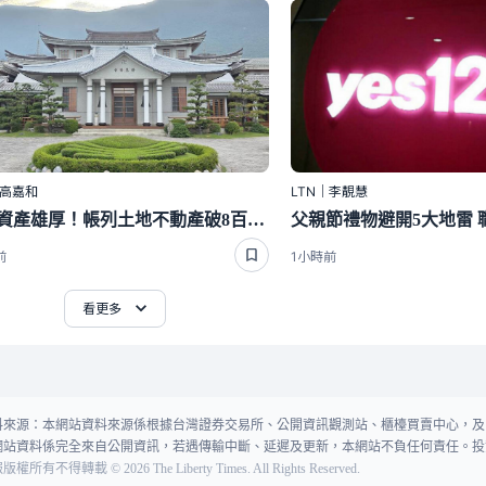
｜高嘉和
LTN｜李靚慧
慈濟資產雄厚！帳列土地不動產破8百億、年捐贈收入逾70億
前
1小時前
看更多
料來源：本網站資料來源係根據台灣證券交易所、公開資訊觀測站、櫃檯買賣中心，及
網站資料係完全來自公開資訊，若遇傳輸中斷、延遲及更新，本網站不負任何責任。投
報版權所有不得轉載
©
2026
The Liberty Times. All Rights Reserved.