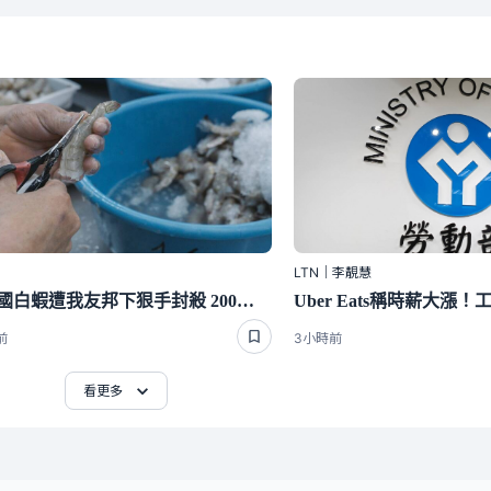
LTN｜李靚慧
斷交國白蝦遭我友邦下狠手封殺 200萬磅出口量全歸零嚇崩了
前
3小時前
看更多