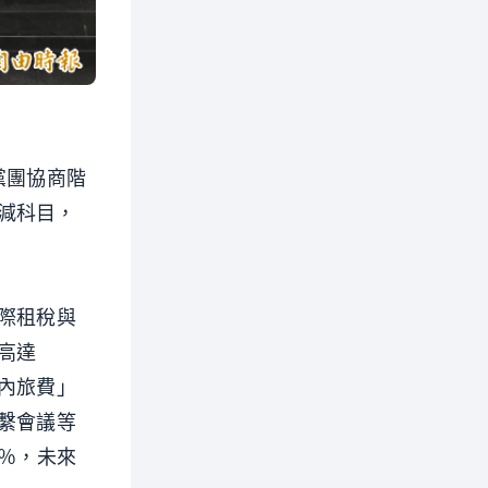
黨團協商階
減科目，
際租稅與
高達
內旅費」
繫會議等
0％，未來