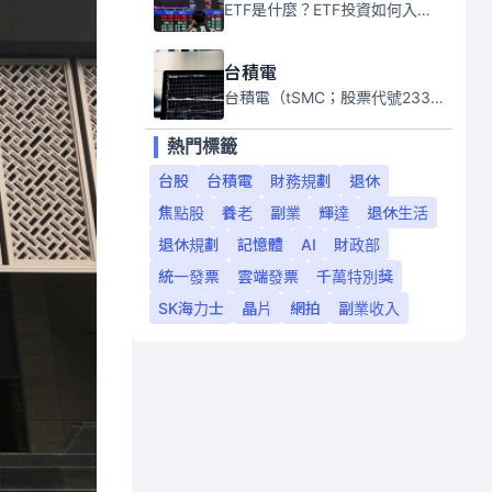
ETF是什麼？ETF投資如何入門？本系列專題文章將會告訴你新手必須知道的ETF基礎知識。
台積電
台積電（tSMC；股票代號2330）是全球領先的半導體代工公司，成立於1987年，總部位於台灣新竹。且已於美國、日本、德國及中國設廠，台積電是全球首家專業積體電路製造服務公司，也是全球最先進和最大規模的半導體代工廠。
熱門標籤
台股
台積電
財務規劃
退休
焦點股
養老
副業
輝達
退休生活
退休規劃
記憶體
AI
財政部
統一發票
雲端發票
千萬特別獎
SK海力士
晶片
網拍
副業收入