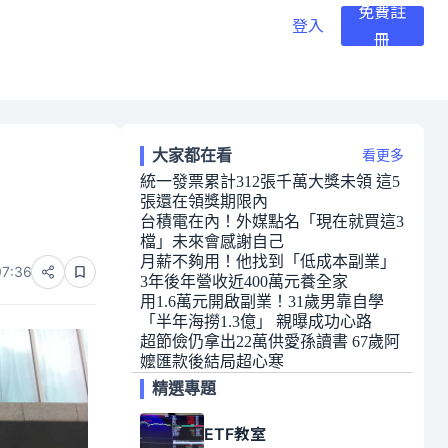
免費註
登入
冊
大家都在看
看更多
統一發票累計312張千萬大獎未領 這5
張還在領獎期限內
台積電在內！外媒點名「現在就買這3
檔」未來會感謝自己
月薪不夠用！他找到「低成本副業」
07:36
3年後年營收近400萬元養全家
用1.6萬元開啟副業！31歲男靠自學
「半年海撈1.3億」 親曝成功心路
超節儉仍拿出22萬供愛孫讀書 67歲阿
嬤匯款後結局超心寒
精選專題
ETF教室