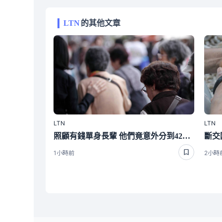
LTN
的其他文章
LTN
LTN
照顧有錢單身長輩 他們竟意外分到4220萬遺產 背後真相曝光了
1小時前
2小時