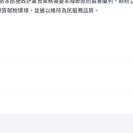
係依本部施政計畫及業務需要本撙節原則覈實編列，期盼
優質賦稅環境，並據以維持為民服務品質。