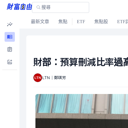
最新文章
焦點
ETF
焦點股
ETF
財部：預算刪減比率過高
LTN｜鄭琪芳