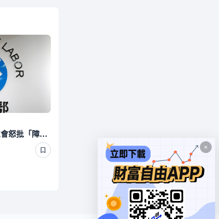
Uber Eats稱時薪大漲！工會怒批「障眼法」 勞動部晚間定調：確實違法