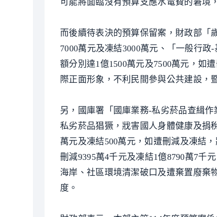
可能將面臨沒有預算支應水電費的窘境
而後續待表決的預算保留案，財政部「歲出
7000萬元及凍結3000萬元、「一般行
額分別達1億1500萬元及7500萬元
際正面形象，不利民間參與公共建設，
另，國庫署「國庫業務-私劣菸品查緝作業
私劣菸品猖獗，戕害國人身體健康及捐稅
萬元及凍結500萬元，如遭刪減及凍結
刪減9395萬4千元及凍結1億8790
海岸、社區環境清潔破口及遭棄置廢棄
度。