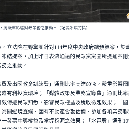
算，將嚴重影響財政業務之推動。（記者鄭琪芳攝）
，立法院在野黨團針對114年度中央政府總預算案，於
、凍結提案，加上昨日表決通過的民眾黨黨團所提通案刪
業務之推動。
費及出國教育訓練費」通刪比率高達60％，嚴重影響國
營造有利投資環境；「媒體政策及業務宣導費」通刪比率
有效傳遞民眾知悉，影響民眾權益及稅收徵起效果；「國
、海關邊境查緝、國有不動產會勘估價、參加各項業務聯
統一發票中奬權益及掌握稅源之效果；「水電費」通刪1