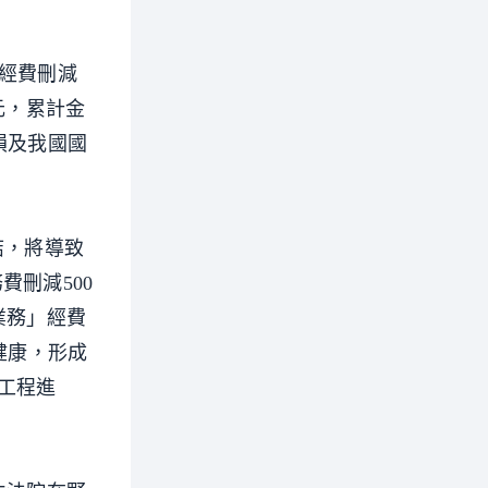
」經費刪減
萬元，累計金
損及我國國
結，將導致
刪減500
業務」經費
健康，形成
工程進