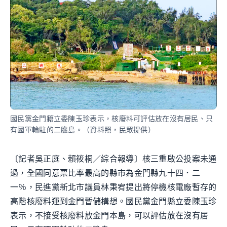
國民黨金門籍立委陳玉珍表示，核廢料可評估放在沒有居民、只
有國軍輪駐的二膽島。（資料照，民眾提供）
〔記者吳正庭、賴筱桐／綜合報導〕核三重啟公投案未通
過，全國同意票比率最高的縣市為金門縣九十四．二
一％，民進黨新北市議員林秉宥提出將停機核電廠暫存的
高階核廢料運到金門暫儲構想。國民黨金門縣立委陳玉珍
表示，不接受核廢料放金門本島，可以評估放在沒有居