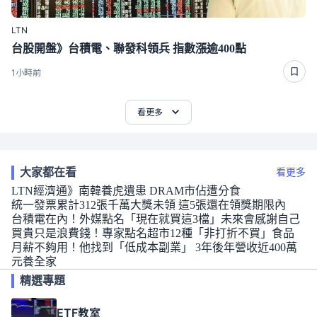
LTN
台股開盤》台積電、聯發科領兵 指數漲逾400點
1小時前
看更多
大家都在看
看更多
LTN經濟通》南韓養虎遺患 DRAM市佔遭分食
統一發票累計312張千萬大獎未領 這5張還在領獎期限內
台積電在內！外媒點名「現在就買這3檔」未來會感謝自己
買貴只是浪費錢！專家點名超市12種「非打折不買」食品
月薪不夠用！他找到「低成本副業」 3年後年營收近400萬
元養全家
精選專題
ETF教室