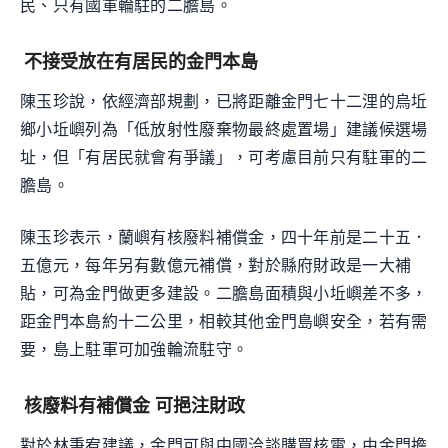
民、只有國軍輪駐的二膽島。
不接受放在有居民的金門本島
陳玉珍說，依經濟部規劃，已將距離金門七十二浬的烏坵
鄉小坵嶼列為「低放射性廢棄物最終處置場」建議候選場
址，但「有居民就會有爭議」，可考慮目前只有駐軍的二
膽島。
陳玉珍表示，蘭嶼有核廢料補償金，四十年前是二十五．
五億元，每年另有數億元補償，對於縣府財政是一大補
貼，可為金門做更多建設。二膽島面積與小坵嶼差不多，
距金門本島約十二公里，相較其他金門島嶼安全，若有需
要，島上駐軍可加強輪流駐守。
核廢料有補償金 可挹注財政
對於林秉宥建議，金門可與中國洽談購買核電，由金門擔