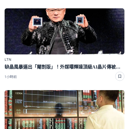
LTN
缺晶風暴逼出「閹割版」！外媒曝輝達頂級AI晶片傳被迫降規
1小時前