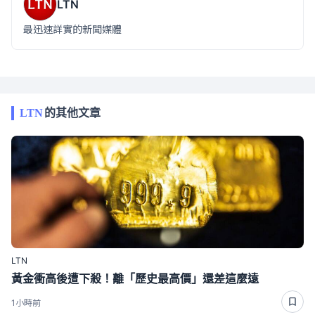
LTN
最迅速詳實的新聞媒體
LTN
的其他文章
LTN
黃金衝高後遭下殺！離「歷史最高價」還差這麼遠
1小時前