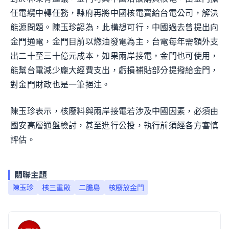
任電纜中轉任務，縣府再將中國核電賣給台電公司，解決
能源問題。陳玉珍認為，此構想可行，中國過去曾提出向
金門通電，金門目前以燃油發電為主，台電每年需額外支
出二十至三十億元成本，如果兩岸接電，金門也可使用，
能幫台電減少龐大經費支出，虧損補貼部分提撥給金門，
對金門財政也是一筆挹注。
陳玉珍表示，核廢料與兩岸接電若涉及中國因素，必須由
國安高層通盤檢討，甚至進行公投，執行前須經各方審慎
評估。
關聯主題
陳玉珍
核三重啟
二膽島
核廢放金門