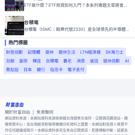
ETF是什麼？ETF投資如何入門？本系列專題文章將會告訴你新手必須知道的ETF基礎知識。
台積電
台積電（tSMC；股票代號2330）是全球領先的半導體代工公司，成立於1987年，總部位於台灣新竹。且已於美國、日本、德國及中國設廠，台積電是全球首家專業積體電路製造服務公司，也是全球最先進和最大規模的半導體代工廠。
熱門標籤
財務規劃
記憶體
退休
退休生活
LTN經濟通
SK海力士
台股
副業
輝達
台積電
養老
消費
省錢
退休規劃
AI
焦點股
日本
銀行
信用卡
電子支付
關於財富自由
免責聲明
|
網站資料來源：本網站資料來源係根據台灣證券交易所、公開資訊觀測站、櫃
檯買賣中心，及台灣經濟新報等機構分析資料之匯整，本網站對投資人買賣不
作任何建議或暗示。本網站資料係完全來自公開資訊，若遇傳輸中斷、延遲及