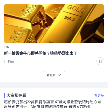
LTN
新一輪黃金牛市即將開始？這些勢頭出來了
1小時前
看更多
大家都在看
看更多
超節儉仍拿出22萬供愛孫讀書 67歲阿嬤匯款後結局超心寒
舊牙刷先別丟！3招讓廢物變絕佳神器 省錢又超好用