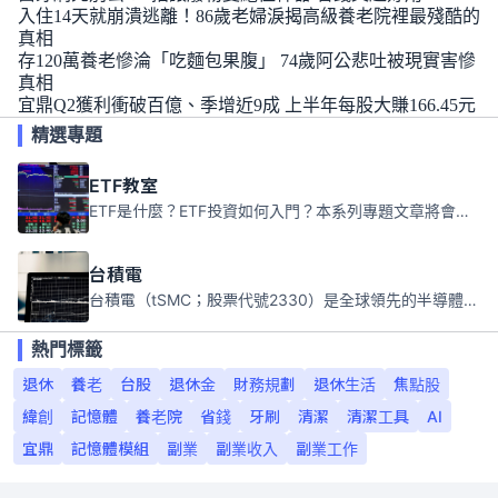
入住14天就崩潰逃離！86歲老婦淚揭高級養老院裡最殘酷的
真相
存120萬養老慘淪「吃麵包果腹」 74歲阿公悲吐被現實害慘
真相
宜鼎Q2獲利衝破百億、季增近9成 上半年每股大賺166.45元
精選專題
ETF教室
ETF是什麼？ETF投資如何入門？本系列專題文章將會告訴你新手必須知道的ETF基礎知識。
台積電
台積電（tSMC；股票代號2330）是全球領先的半導體代工公司，成立於1987年，總部位於台灣新竹。且已於美國、日本、德國及中國設廠，台積電是全球首家專業積體電路製造服務公司，也是全球最先進和最大規模的半導體代工廠。
熱門標籤
退休
養老
台股
退休金
財務規劃
退休生活
焦點股
緯創
記憶體
養老院
省錢
牙刷
清潔
清潔工具
AI
宜鼎
記憶體模組
副業
副業收入
副業工作