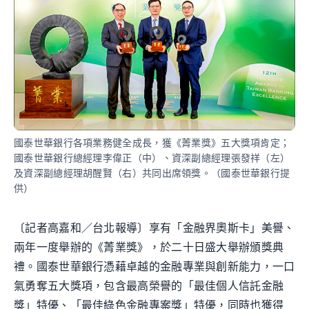
國泰世華銀行各項業務健全成長，獲《菁業獎》五大獎項肯定；
國泰世華銀行總經理李偉正（中）、資深副總經理張發祥（左）
及資深副總經理胡醒賢（右）共同出席領獎。（國泰世華銀行提
供）
〔記者高嘉和／台北報導〕享有「金融界奧斯卡」美譽、
兩年一度舉辦的《菁業獎》，於二十日盛大舉辦頒獎典
禮。國泰世華銀行憑藉卓越的金融專業與創新能力，一口
氣勇奪五大獎項，包含最高榮譽的「最佳個人信託金融
獎」特優、「最佳綠色金融專案獎」特優，同時也獲得