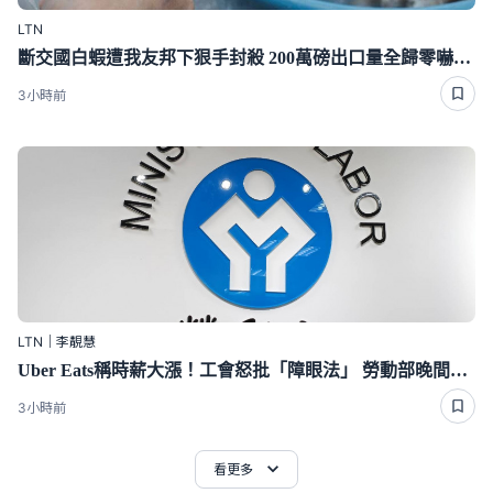
LTN
斷交國白蝦遭我友邦下狠手封殺 200萬磅出口量全歸零嚇崩了
3小時前
LTN｜李靚慧
Uber Eats稱時薪大漲！工會怒批「障眼法」 勞動部晚間定調：確實違法
3小時前
看更多