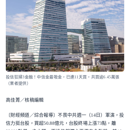
投信狂掃3金融！中信金最吸金，已連11天買，共買逾6.45萬張
（業者提供）
高佳菁／核稿編輯
〔財經頻道／綜合報導〕不畏中共週一（14日）軍演，投
信力挺台股，買超50.88億元，台股終場上漲73點，離