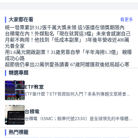
大家都在看
看更多
統一發票累計312張千萬大獎未領 這5張還在領獎期限內
台積電在內！外媒點名「現在就買這3檔」未來會感謝自己
月薪不夠用！他找到「低成本副業」 3年後年營收近400萬
元養全家
用1.6萬元開啟副業！31歲男靠自學「半年海撈1.3億」 親曝
成功心路
超節儉仍拿出22萬供愛孫讀書 67歲阿嬤匯款後結局超心寒
精選專題
ETF教室
ETF是什麼？ETF投資如何入門？本系列專題文章將會告訴你新手必須知道的ETF基礎知識。
台積電
台積電（tSMC；股票代號2330）是全球領先的半導體代工公司，成立於1987年，總部位於台灣新竹。且已於美國、日本、德國及中國設廠，台積電是全球首家專業積體電路製造服務公司，也是全球最先進和最大規模的半導體代工廠。
熱門標籤