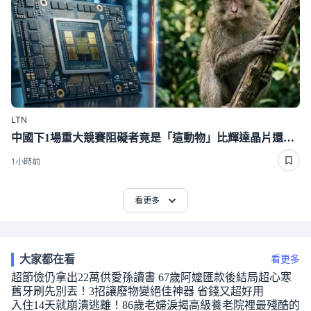
LTN
中國下1場重大競賽阻礙者竟是「這動物」比輝達晶片還難搞
1小時前
看更多
大家都在看
看更多
超節儉仍拿出22萬供愛孫讀書 67歲阿嬤匯款後結局超心寒
舊牙刷先別丟！3招讓廢物變絕佳神器 省錢又超好用
入住14天就崩潰逃離！86歲老婦淚揭高級養老院裡最殘酷的