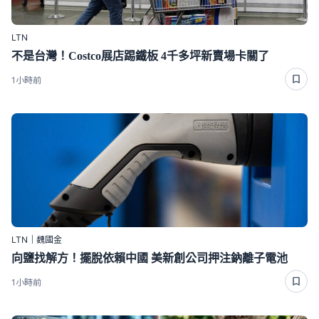
LTN
不是台灣！Costco展店踢鐵板 4千多坪新賣場卡關了
1小時前
LTN｜魏國金
向鹽找解方！擺脫依賴中國 美新創公司押注鈉離子電池
1小時前