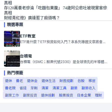
真相
存120萬養老慘淪「吃麵包果腹」 74歲阿公悲吐被現實害慘
真相
財經青紅燈》廣達惹了麻煩嗎？
精選專題
ETF教室
ETF是什麼？ETF投資如何入門？本系列專題文章將會告訴你新手必須知道的ETF基礎知識。
台積電
台積電（tSMC；股票代號2330）是全球領先的半導體代工公司，成立於1987年，總部位於台灣新竹。且已於美國、日本、德國及中國設廠，台積電是全球首家專業積體電路製造服務公司，也是全球最先進和最大規模的半導體代工廠。
熱門標籤
退休
養老
退休金
退休生活
財務規劃
台股
移居
養老院
省錢
牙刷
清潔
清潔工具
副業
副業收入
副業工作
副業投資
退休規劃
股票投資
日本企業
理財