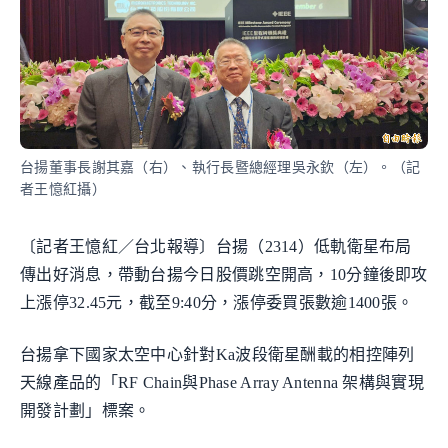
台揚董事長謝其嘉（右）、執行長暨總經理吳永欽（左）。（記
者王憶紅攝）
〔記者王憶紅／台北報導〕台揚（2314）低軌衛星布局
傳出好消息，帶動台揚今日股價跳空開高，10分鐘後即攻
上漲停32.45元，截至9:40分，漲停委買張數逾1400張。
台揚拿下國家太空中心針對Ka波段衛星酬載的相控陣列
天線產品的「RF Chain與Phase Array Antenna 架構與實現
開發計劃」標案。