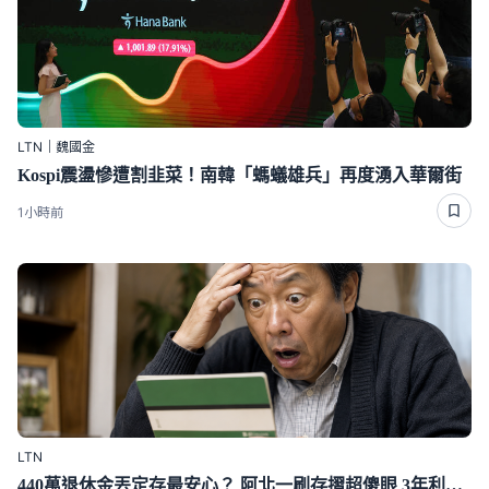
LTN｜魏國金
Kospi震盪慘遭割韭菜！南韓「螞蟻雄兵」再度湧入華爾街
1小時前
LTN
440萬退休金丟定存最安心？ 阿北一刷存摺超傻眼 3年利息僅1千多