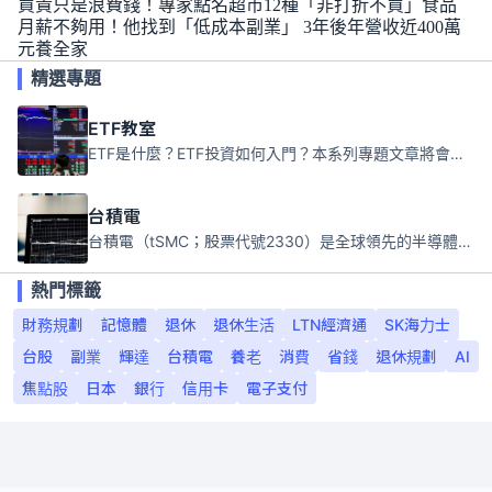
買貴只是浪費錢！專家點名超市12種「非打折不買」食品
月薪不夠用！他找到「低成本副業」 3年後年營收近400萬
元養全家
精選專題
ETF教室
ETF是什麼？ETF投資如何入門？本系列專題文章將會告訴你新手必須知道的ETF基礎知識。
台積電
台積電（tSMC；股票代號2330）是全球領先的半導體代工公司，成立於1987年，總部位於台灣新竹。且已於美國、日本、德國及中國設廠，台積電是全球首家專業積體電路製造服務公司，也是全球最先進和最大規模的半導體代工廠。
熱門標籤
財務規劃
記憶體
退休
退休生活
LTN經濟通
SK海力士
台股
副業
輝達
台積電
養老
消費
省錢
退休規劃
AI
焦點股
日本
銀行
信用卡
電子支付