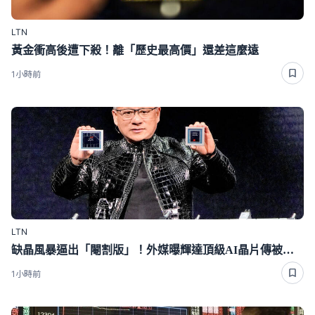
LTN
黃金衝高後遭下殺！離「歷史最高價」還差這麼遠
1小時前
LTN
缺晶風暴逼出「閹割版」！外媒曝輝達頂級AI晶片傳被迫降規
1小時前