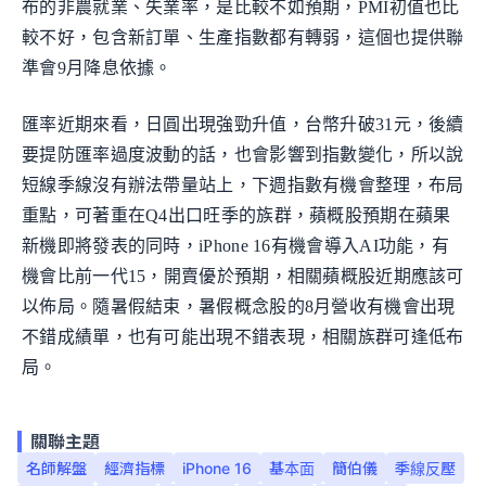
布的非農就業、失業率，是比較不如預期，PMI初值也比
較不好，包含新訂單、生產指數都有轉弱，這個也提供聯
準會9月降息依據。
匯率近期來看，日圓出現強勁升值，台幣升破31元，後續
要提防匯率過度波動的話，也會影響到指數變化，所以說
短線季線沒有辦法帶量站上，下週指數有機會整理，布局
重點，可著重在Q4出口旺季的族群，蘋概股預期在蘋果
新機即將發表的同時，iPhone 16有機會導入AI功能，有
機會比前一代15，開賣優於預期，相關蘋概股近期應該可
以佈局。隨暑假結束，暑假概念股的8月營收有機會出現
不錯成績單，也有可能出現不錯表現，相關族群可逢低布
局。
關聯主題
名師解盤
經濟指標
iPhone 16
基本面
簡伯儀
季線反壓