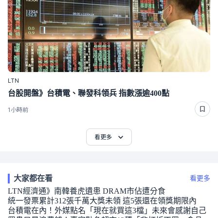
LTN
台股開盤》台積電、聯發科領兵 指數漲逾400點
1小時前
看更多
大家都在看
看更多
LTN經濟通》南韓養虎遺患 DRAM市佔遭分食
統一發票累計312張千萬大獎未領 這5張還在領獎期限內
台積電在內！外媒點名「現在就買這3檔」未來會感謝自己