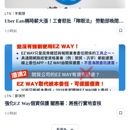
LTN｜李靚慧
Uber Eats稱時薪大漲！工會怒批「障眼法」 勞動部晚間定調：確實違法
1小時前
LTN｜鄭琪芳
強化EZ Way個資保護 關務署：將進行實地查核
1小時前
看更多