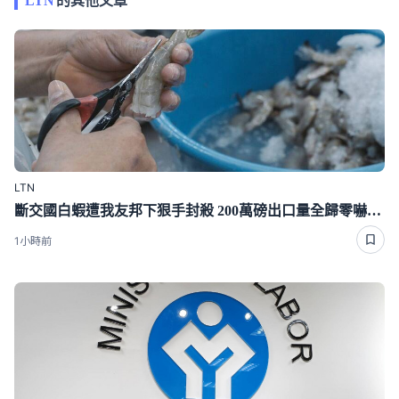
LTN
的其他文章
LTN
斷交國白蝦遭我友邦下狠手封殺 200萬磅出口量全歸零嚇崩了
1小時前