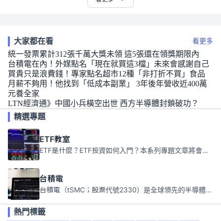
大家都在看
看更多
統一發票累計312張千萬大獎未領 這5張還在領獎期限內
台積電在內！外媒點名「現在就買這3檔」未來會感謝自己
買貴只是浪費錢！專家點名超市12種「非打折不買」食品
月薪不夠用！他找到「低成本副業」 3年後年營收近400萬
元養全家
LTN經濟通》中國小兵橫空出世 西方半導體封鎖破功？
精選專題
ETF教室
ETF是什麼？ETF投資如何入門？本系列專題文章將會告訴你新手必須知道的ETF基礎知識。
台積電
台積電（tSMC；股票代號2330）是全球領先的半導體代工公司，成立於1987年，總部位於台灣新竹。且已於美國、日本、德國及中國設廠，台積電是全球首家專業積體電路製造服務公司，也是全球最先進和最大規模的半導體代工廠。
熱門標籤