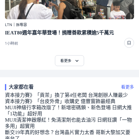
LTN｜孫唯容
IEAT80週年嘉年華登場！捐贈善款累積逾5千萬元
1小時前
看更多
大家都在看
看更多
資本接力賽》「貢茶」換了第4任老闆 台灣創辦人賺最少
資本接力賽》「台皮外骨」收購史 億豐窗飾最經典
MUJI神級行李箱改版了！新增密碼鎖、新色登場 日網大推
「1功能」超好用
MUJI清潔神器爆紅！免清潔劑也能去油污 日網狂讚「一物
多用」超實用
斷交19年真的好想念？台灣晶片實力太香 哥斯大黎加又要
來台了