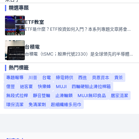
精選專題
ETF教室
ETF是什麼？ETF投資如何入門？本系列專題文章將會告訴你新手必須知道的ETF基礎知識。
台積電
台積電（tSMC；股票代號2330）是全球領先的半導體代工公司，成立於1987年，總部位於台灣新竹。且已於美國、日本、德國及中國設廠，台積電是全球首家專業積體電路製造服務公司，也是全球最先進和最大規模的半導體代工廠。
熱門標籤
專題報導
川普
台電
綠電轉供
西進
貝恩資本
貢茶
億豐
迷客夏
快樂蜂
MUJI
四輪硬殼止滑拉桿箱
無段式拉桿
靜音雙輪
止滑輪鎖
MUJI無印良品
居家清潔
環保清潔
免清潔劑
超細纖維多用巾