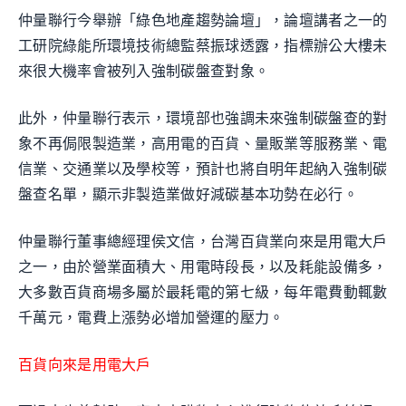
仲量聯行今舉辦「綠色地產趨勢論壇」，論壇講者之一的
工研院綠能所環境技術總監蔡振球透露，指標辦公大樓未
來很大機率會被列入強制碳盤查對象。
此外，仲量聯行表示，環境部也強調未來強制碳盤查的對
象不再侷限製造業，高用電的百貨、量販業等服務業、電
信業、交通業以及學校等，預計也將自明年起納入強制碳
盤查名單，顯示非製造業做好減碳基本功勢在必行。
仲量聯行董事總經理侯文信，台灣百貨業向來是用電大戶
之一，由於營業面積大、用電時段長，以及耗能設備多，
大多數百貨商場多屬於最耗電的第七級，每年電費動輒數
千萬元，電費上漲勢必增加營運的壓力。
百貨向來是用電大戶