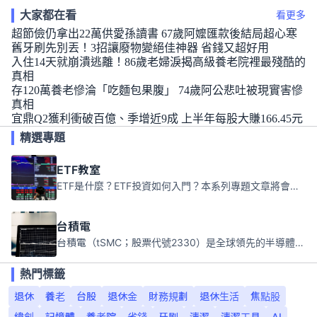
大家都在看
看更多
超節儉仍拿出22萬供愛孫讀書 67歲阿嬤匯款後結局超心寒
舊牙刷先別丟！3招讓廢物變絕佳神器 省錢又超好用
入住14天就崩潰逃離！86歲老婦淚揭高級養老院裡最殘酷的
真相
存120萬養老慘淪「吃麵包果腹」 74歲阿公悲吐被現實害慘
真相
宜鼎Q2獲利衝破百億、季增近9成 上半年每股大賺166.45元
精選專題
ETF教室
ETF是什麼？ETF投資如何入門？本系列專題文章將會告訴你新手必須知道的ETF基礎知識。
台積電
台積電（tSMC；股票代號2330）是全球領先的半導體代工公司，成立於1987年，總部位於台灣新竹。且已於美國、日本、德國及中國設廠，台積電是全球首家專業積體電路製造服務公司，也是全球最先進和最大規模的半導體代工廠。
熱門標籤
退休
養老
台股
退休金
財務規劃
退休生活
焦點股
緯創
記憶體
養老院
省錢
牙刷
清潔
清潔工具
AI