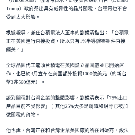
（Nikkei Asia）訪問時表示，即使美國總統川普（Donald
Trump）政府祭出具有威脅性的晶片關稅，台積電也不會
受到太大影響。
根據報導，兼任台積電法人董事的劉鏡清指出：「台積電
正在美國進行直接投資，所以只有1%半導體零組件直接
銷美。」
全球晶圓代工龍頭台積電在美國設立晶圓廠並已開始運
作，也已於3月宣布在美國額外投資1000億美元（約新台
幣3兆560億元）。
談到關稅對台灣企業的整體影響，劉鏡清表示「75%出口
產品目前不受影響」；其他25%大多是鋼鐵和鋁等已被加
徵關稅的貨物。
他也說，台灣正在和台灣企業美國廠的所在州磋商，設法