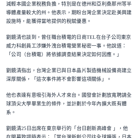
減輕本國企業稅務負擔，特別是在德州和亞利桑那州等半
導體產量較大的州。他表示，期盼台灣企業決定赴美興建
設施時，能獲得當地提供的稅賦優惠。
劉鏡清也談到，曾任職台積電的日商TEL在台子公司東京
威力科創員工涉嫌外洩台積電營業秘密一事。他說道：
「公司（台積電）將依據調查結果決定如何因應。」
劉鏡清指出，台灣企業已與日本晶片製造機械設備商建立
深厚關係，「這次事件將不會影響這項關係」。
他也表達有意吸引海外人才來台。國發會計劃放寬聘請全
球頂尖大學畢業生的條件，並計劃於今年內擴大既有體
系。
劉鏡清25日出席在東京舉行的「台日創新高峰會 」，他
在開幕致詞時表示：「當台灣新創公司往全球擴張，日本