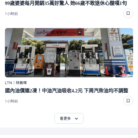
99歲婆婆每月開銷35萬好驚人 她66歲不敢退休心酸嘆1句
1小時前
LTN｜林菁樺
國內油價連2凍！中油汽油吸收4.2元 下周汽柴油均不調整
1小時前
看更多