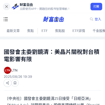
財富自由
打開
立即使用APP，開啟您的股市智慧導航！
登入
最新文章
焦點
ETF
焦點股
ETF詳情
千金股
國發會主委劉鏡清：美晶片關稅對台積
電影響有限
LTN
2025/08/26 19:39
〔中央社〕國發會主委劉鏡清25日接受「日經亞洲」