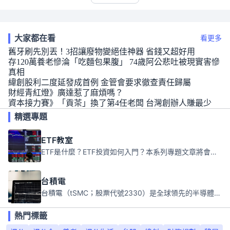
大家都在看
看更多
舊牙刷先別丟！3招讓廢物變絕佳神器 省錢又超好用
存120萬養老慘淪「吃麵包果腹」 74歲阿公悲吐被現實害慘
真相
緯創股利二度延發成首例 金管會要求徹查責任歸屬
財經青紅燈》廣達惹了麻煩嗎？
資本接力賽》「貢茶」換了第4任老闆 台灣創辦人賺最少
精選專題
ETF教室
ETF是什麼？ETF投資如何入門？本系列專題文章將會告訴你新手必須知道的ETF基礎知識。
台積電
台積電（tSMC；股票代號2330）是全球領先的半導體代工公司，成立於1987年，總部位於台灣新竹。且已於美國、日本、德國及中國設廠，台積電是全球首家專業積體電路製造服務公司，也是全球最先進和最大規模的半導體代工廠。
熱門標籤