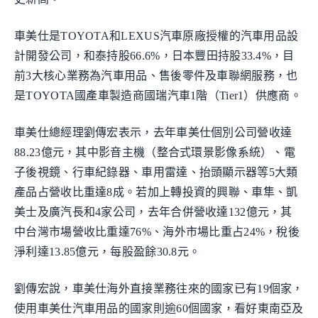
車美仕是TOYOTA和LEXUS汽車原廠授權的汽車用品設
計開發公司，和泰持股66.6%，日本豐田持股33.4%，目
前3大核心業務為汽車用品、售後零件及車聯網服務，也
是TOYOTA國產車製造商國瑞汽車1階（Tier1）供應商。
車美仕總經理劉傳宏表示，去年車美仕個別公司營收達
88.23億元，其中影音主機（整合式環景影像系統）、電
子後視鏡、行車紀錄器、車用雷達、抬頭顯示器等5大類
產品占營收比重達8成。若加上轉投資的興聯、車隼、凱
美士及廣汽長和4家公司，去年合併營收達132億元，其
中台灣市場營收比重達76%、海外市場比重占24%，稅後
淨利達13.85億元，每股盈餘30.8元。
劉傳宏說，車美仕海外直接業務往來的國家已有19個家，
使用車美仕汽車用品的國家則逾60個國家，看好東南亞及