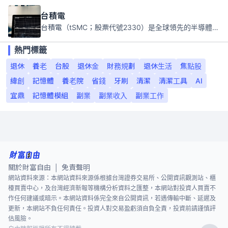
台積電
台積電（tSMC；股票代號2330）是全球領先的半導體代工公司，成立於1987年，總部位於台灣新竹。且已於美國、日本、德國及中國設廠，台積電是全球首家專業積體電路製造服務公司，也是全球最先進和最大規模的半導體代工廠。
熱門標籤
退休
養老
台股
退休金
財務規劃
退休生活
焦點股
緯創
記憶體
養老院
省錢
牙刷
清潔
清潔工具
AI
宜鼎
記憶體模組
副業
副業收入
副業工作
關於財富自由
免責聲明
|
網站資料來源：本網站資料來源係根據台灣證券交易所、公開資訊觀測站、櫃
檯買賣中心，及台灣經濟新報等機構分析資料之匯整，本網站對投資人買賣不
作任何建議或暗示。本網站資料係完全來自公開資訊，若遇傳輸中斷、延遲及
更新，本網站不負任何責任。投資人對交易盈虧須自負全責，投資前請謹慎評
估風險。