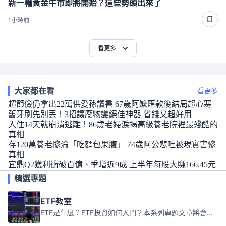
新一輪黃金牛市即將開始？這些勢頭出來了
1小時前
看更多
大家都在看
看更多
超節儉仍拿出22萬供愛孫讀書 67歲阿嬤匯款後結局超心寒
舊牙刷先別丟！3招讓廢物變絕佳神器 省錢又超好用
入住14天就崩潰逃離！86歲老婦淚揭高級養老院裡最殘酷的
真相
存120萬養老慘淪「吃麵包果腹」 74歲阿公悲吐被現實害慘
真相
宜鼎Q2獲利衝破百億、季增近9成 上半年每股大賺166.45元
精選專題
ETF教室
ETF是什麼？ETF投資如何入門？本系列專題文章將會告訴你新手必須知道的ETF基礎知識。