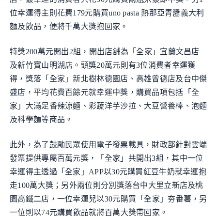
位幸運得主則花費179元購買uno pasta 熱那亞青醬義大利
麵及飲品，便將千萬大獎抱回家。
特獎200萬元開出2組，開出店舖為「全家」宜蘭文昌店
及新竹寶山明湖店。頭獎20萬元則有3位消費者幸運獲
得，獎落「全家」新北樹林德園店、高雄曾德店及台中傑
盛店，平均花費百餘元就幸運中獎，購買品項包括「全
家」大滿足香辣涼麵、彩蔬洋芋沙拉、大豆營養棒、泡麵
及科學麵等商品。
此外，為了鼓勵民眾使用電子發票載具，財政部針對雲端
發票提供專屬百萬元獎，「全家」共開出3組，其中一位
幸運得主透過「全家」APP以30元購買紅豆牛奶就幸運抱
走100萬大獎；另外兩位則分別獎落台中大里立新店及桃
園高鐵二店，一位幸運兒以30元購買「全家」夯番薯，另
一位則以74元購買飲品就將百萬大獎帶回家。