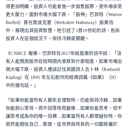
得更加明顯，投資人可能會進一步拋售股票，使市場承受
更大壓力。面對市場大幅下跌，「股神」巴菲特（Warren
Buffett）曾在致波克夏（Berkshire Hathaway）股東信
中，展現出其投資智慧，他引述了1首19世紀的詩，告訴
投資人在這個狀況下，保持冷靜是關鍵。
《CNBC》報導，巴菲特在2017年給股東的信中說：「沒
有人能預測股市在短時間內會跌到什麼程度，如果市場出
現大幅下跌，投資人應該記住英國詩人吉卜林（Rudyard
Kipling）在 1895 年左右創作的經典詩篇《如果》（If）
中的幾句話。」
「如果你能當所有人都失去理智時，仍能保持冷靜…如果
你能耐心等待，而不因等待而厭倦…如果你能思考，但不
讓思考成為你的唯一目標…如果當所有人都懷疑你時，你
依然能相信自己…那麼，這世界與所有的一切都將屬於