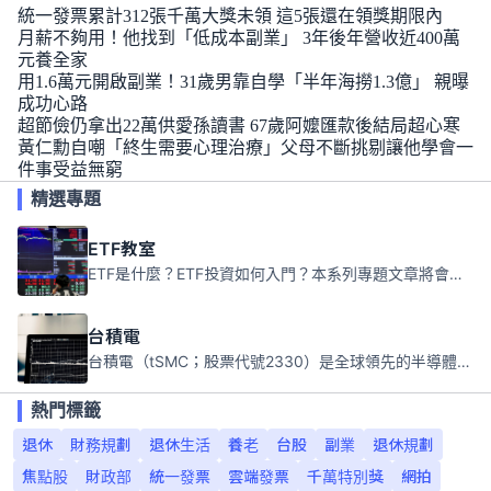
統一發票累計312張千萬大獎未領 這5張還在領獎期限內
月薪不夠用！他找到「低成本副業」 3年後年營收近400萬
元養全家
用1.6萬元開啟副業！31歲男靠自學「半年海撈1.3億」 親曝
成功心路
超節儉仍拿出22萬供愛孫讀書 67歲阿嬤匯款後結局超心寒
黃仁勳自嘲「終生需要心理治療」父母不斷挑剔讓他學會一
件事受益無窮
精選專題
ETF教室
ETF是什麼？ETF投資如何入門？本系列專題文章將會告訴你新手必須知道的ETF基礎知識。
台積電
台積電（tSMC；股票代號2330）是全球領先的半導體代工公司，成立於1987年，總部位於台灣新竹。且已於美國、日本、德國及中國設廠，台積電是全球首家專業積體電路製造服務公司，也是全球最先進和最大規模的半導體代工廠。
熱門標籤
退休
財務規劃
退休生活
養老
台股
副業
退休規劃
焦點股
財政部
統一發票
雲端發票
千萬特別獎
網拍