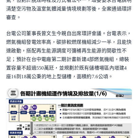
氣，但對於脫煤時程及方式看法不一，環委要求台電說明
清楚空污物及溫室氣體減量情境規劃等後，全案通過環評
審查。
台電公司董事長曾文生今親自出席環評會議。台電表示，
燃氣機組發電效率高，碳排較燃煤機組減少一半，且能快
速啟動，搭配再生能源調度可彌補再生能源的間歇性不
足；預計在台中電廠第二期計畫新建4部燃氣機組，總裝
置容量不超過550萬瓩，並規劃於既有儲槽場區內增建4
座16到18萬公秉的地上型儲槽，面積約7.6公頃。