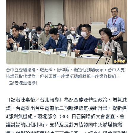
台中立委楊瓊瓔、羅廷瑋、廖偉翔、顏寬恒到場表示，台中人支
持燃氣取代燃煤，但必須蓋一座燃氣機組就拆一座燃煤機組。
（記者陳嘉怡攝）
〔記者陳嘉怡／台北報導〕為配合能源轉型政策、增氣減
煤，台電提出台中電廠第二期新建燃氣機組計畫，擬新建
4部燃氣機組。環境部今（30）日召開環評大會審查，會
議討論約四個小時，支持及反對方皆認同中火燃煤換燃