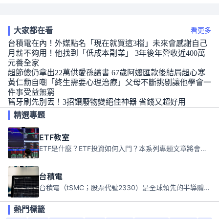
大家都在看
看更多
台積電在內！外媒點名「現在就買這3檔」未來會感謝自己
月薪不夠用！他找到「低成本副業」 3年後年營收近400萬
元養全家
超節儉仍拿出22萬供愛孫讀書 67歲阿嬤匯款後結局超心寒
黃仁勳自嘲「終生需要心理治療」父母不斷挑剔讓他學會一
件事受益無窮
舊牙刷先別丟！3招讓廢物變絕佳神器 省錢又超好用
精選專題
ETF教室
ETF是什麼？ETF投資如何入門？本系列專題文章將會告訴你新手必須知道的ETF基礎知識。
台積電
台積電（tSMC；股票代號2330）是全球領先的半導體代工公司，成立於1987年，總部位於台灣新竹。且已於美國、日本、德國及中國設廠，台積電是全球首家專業積體電路製造服務公司，也是全球最先進和最大規模的半導體代工廠。
熱門標籤