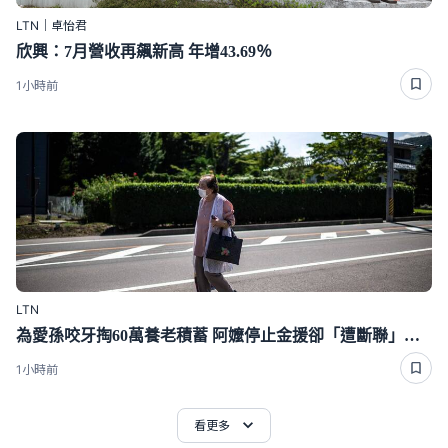
LTN｜卓怡君
欣興：7月營收再飆新高 年增43.69％
1小時前
LTN
為愛孫咬牙掏60萬養老積蓄 阿嬤停止金援卻「遭斷聯」下場好心酸
1小時前
看更多