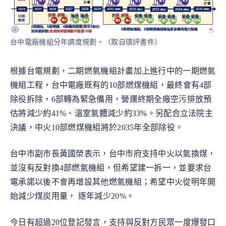
台中電廠機組分年調度規劃。（取自環評書件）
根據台電規劃，二期燃氣機組計畫加上進行中的一期燃氣
機組工程，台中電廠既有的10部燃煤機組，最終會有4部
除役拆除，6部轉為緊急備用，營運終期全廠空污排放預
估將減少約41%、溫室氣體減少約33%。另配合立法院主
決議，中火10部燃煤機組將於2035年全部除役。
台中市副市長黃國榮表示，台中市府支持中火以氣換煤，
並沒有反對換4部燃氣機組，但希望建一拆一，並要求台
電承諾以後不會再增設其他燃氣機組；希望中火從明年開
始減少煤炭用量， 逐年減少20%。
今日有超過20位登記發言，支持與反對方民眾一度爆發口