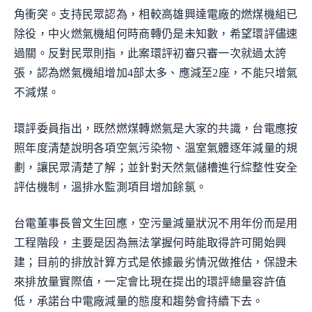
角衝突。支持民眾認為，相較高雄興達電廠的燃煤機組已
除役，中火燃氣機組何時商轉仍是未知數，希望環評儘速
過關。反對民眾則指，此案環評初審只審一次就過太誇
張，認為燃氣機組增加4部太多、應減至2座，不能只增氣
不減煤。
環評委員指出，既然燃煤轉燃氣是大家的共識，台電應按
照年度清楚說明各項空氣污染物、溫室氣體逐年減量的規
劃，讓民眾清楚了解；並針對天然氣儲槽進行綜整性安全
評估機制，溫排水監測項目增加餘氯。
台電董事長曾文生回應，空污量減量狀況不用年份而是用
工程階段，主要是因為無法掌握何時能取得許可開始興
建；目前的排放計算方式是依據最劣情況做推估，保證未
來排放量實際值，一定會比現在提出的環評總量容許值
低，承諾台中電廠減量的態度和趨勢會持續下去。