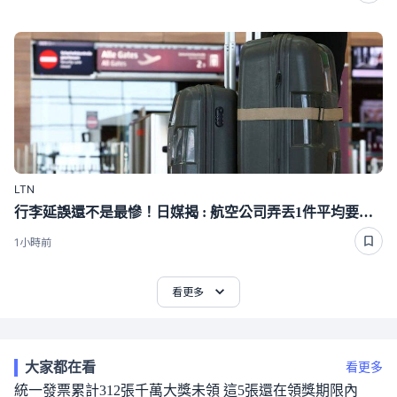
LTN
行李延誤還不是最慘！日媒揭 : 航空公司弄丟1件平均要賠「這麼多」
1小時前
看更多
大家都在看
看更多
統一發票累計312張千萬大獎未領 這5張還在領獎期限內