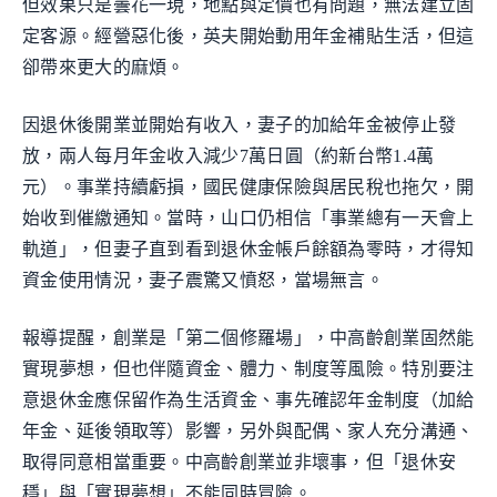
但效果只是曇花一現，地點與定價也有問題，無法建立固
定客源。經營惡化後，英夫開始動用年金補貼生活，但這
卻帶來更大的麻煩。
因退休後開業並開始有收入，妻子的加給年金被停止發
放，兩人每月年金收入減少7萬日圓（約新台幣1.4萬
元）。事業持續虧損，國民健康保險與居民稅也拖欠，開
始收到催繳通知。當時，山口仍相信「事業總有一天會上
軌道」，但妻子直到看到退休金帳戶餘額為零時，才得知
資金使用情況，妻子震驚又憤怒，當場無言。
報導提醒，創業是「第二個修羅場」，中高齡創業固然能
實現夢想，但也伴隨資金、體力、制度等風險。特別要注
意退休金應保留作為生活資金、事先確認年金制度（加給
年金、延後領取等）影響，另外與配偶、家人充分溝通、
取得同意相當重要。中高齡創業並非壞事，但「退休安
穩」與「實現夢想」不能同時冒險。