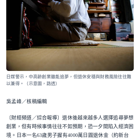
日媒警示，中高齡創業雖能追夢，但退休安穩與財務風險往往難
以兼得。（示意圖，路透）
吳孟峰／核稿編輯
〔財經頻道／綜合報導〕退休後越來越多人選擇追尋夢想
創業，但有時候事情往往不如預期，恐一夕間陷入經濟困
境。日本一名63歲男子握有4000萬日圓退休金（約新台