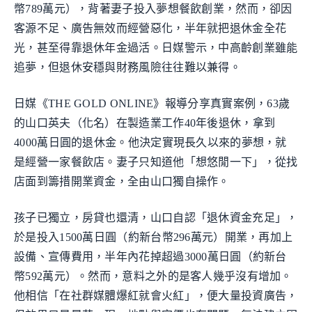
幣789萬元），背著妻子投入夢想餐飲創業，然而，卻因
客源不足、廣告無效而經營惡化，半年就把退休金全花
光，甚至得靠退休年金過活。日媒警示，中高齡創業雖能
追夢，但退休安穩與財務風險往往難以兼得。
日媒《THE GOLD ONLINE》報導分享真實案例，63歲
的山口英夫（化名）在製造業工作40年後退休，拿到
4000萬日圓的退休金。他決定實現長久以來的夢想，就
是經營一家餐飲店。妻子只知道他「想悠閒一下」，從找
店面到籌措開業資金，全由山口獨自操作。
孩子已獨立，房貸也還清，山口自認「退休資金充足」，
於是投入1500萬日圓（約新台幣296萬元）開業，再加上
設備、宣傳費用，半年內花掉超過3000萬日圓（約新台
幣592萬元）。然而，意料之外的是客人幾乎沒有增加。
他相信「在社群媒體爆紅就會火紅」，便大量投資廣告，