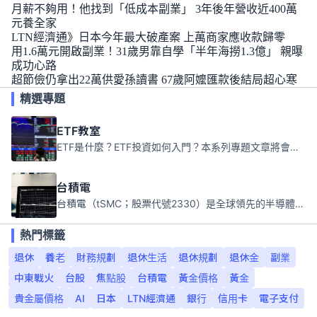
月薪不夠用！他找到「低成本副業」 3年後年營收近400萬
元養全家
LTN經濟通》日本今年最大破產案 上萬商家應收款歸零
用1.6萬元開啟副業！31歲男靠自學「半年海撈1.3億」 親曝
成功心路
超節儉仍拿出22萬供愛孫讀書 67歲阿嬤匯款後結局超心寒
精選專題
ETF教室
ETF是什麼？ETF投資如何入門？本系列專題文章將會告訴你新手必須知道的ETF基礎知識。
台積電
台積電（tSMC；股票代號2330）是全球領先的半導體代工公司，成立於1987年，總部位於台灣新竹。且已於美國、日本、德國及中國設廠，台積電是全球首家專業積體電路製造服務公司，也是全球最先進和最大規模的半導體代工廠。
熱門標籤
退休
養老
財務規劃
退休生活
退休規劃
退休金
副業
中東戰火
台股
焦點股
台積電
黃金價格
黃金
貴金屬價格
AI
日本
LTN經濟通
銀行
信用卡
電子支付