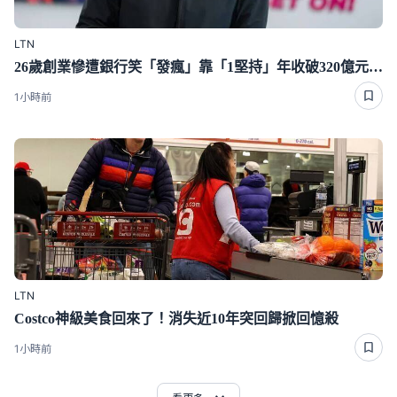
LTN
26歲創業慘遭銀行笑「發瘋」靠「1堅持」年收破320億元、擁1600家門市
1小時前
LTN
Costco神級美食回來了！消失近10年突回歸掀回憶殺
1小時前