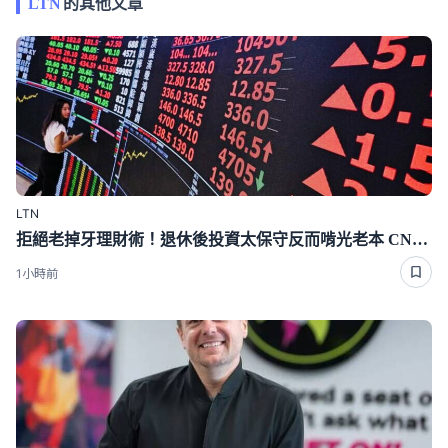
LTN
的其他文章
LTN
拒絕老掉牙理財術！退休後投資太保守反而啃光老本 CNBC專家點出投資配比成敗關鍵
1小時前