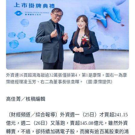
外資連16買超鴻海敲逾32萬張僅排第4，第1是康霈。圖右一為康
霈總經理凌玉芳、右二為董事長徐坴暉。（圖:康霈提供）
高佳菁／核稿編輯
〔財經頻道／綜合報導〕外資週一（25日）才買超241.15
億元，週二（26日）又落跑，賣超145.08億元，雖然外資
轉賣，不過，卻持續加碼電子股，而擁有逾百萬股東的鴻