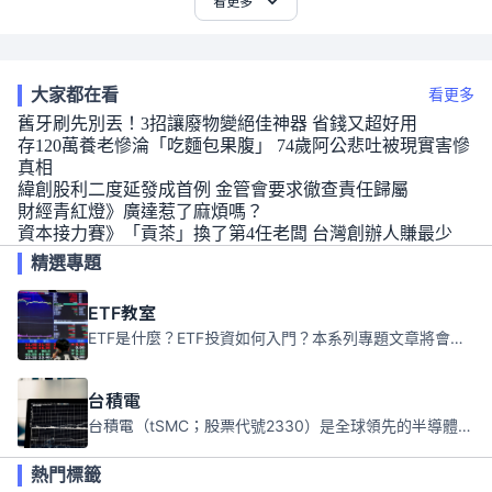
看更多
大家都在看
看更多
舊牙刷先別丟！3招讓廢物變絕佳神器 省錢又超好用
存120萬養老慘淪「吃麵包果腹」 74歲阿公悲吐被現實害慘
真相
緯創股利二度延發成首例 金管會要求徹查責任歸屬
財經青紅燈》廣達惹了麻煩嗎？
資本接力賽》「貢茶」換了第4任老闆 台灣創辦人賺最少
精選專題
ETF教室
ETF是什麼？ETF投資如何入門？本系列專題文章將會告訴你新手必須知道的ETF基礎知識。
台積電
台積電（tSMC；股票代號2330）是全球領先的半導體代工公司，成立於1987年，總部位於台灣新竹。且已於美國、日本、德國及中國設廠，台積電是全球首家專業積體電路製造服務公司，也是全球最先進和最大規模的半導體代工廠。
熱門標籤