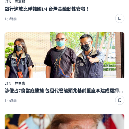
LTN｜高嘉和
銀行逾放比僅韓國1/4 台灣金融韌性安啦！
1小時前
LTN｜林嘉東
涉侵占7億當庭逮捕 包租代管龍頭兆基前董座李建成羈押禁見
1小時前