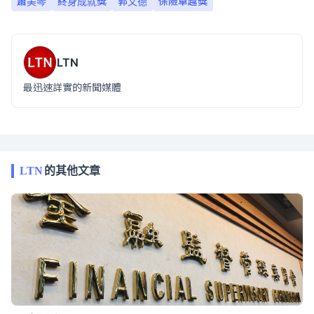
蕭美琴
終身成就獎
郭文德
保險卓越獎
LTN
最迅速詳實的新聞媒體
LTN
的其他文章