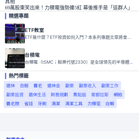
真相
69萬股東笑出來！力積電強勢連5紅 幕後推手是「這群人」
精選專題
ETF教室
ETF是什麼？ETF投資如何入門？本系列專題文章將會告訴你新手必須知道的ETF基礎知識。
台積電
台積電（tSMC；股票代號2330）是全球領先的半導體代工公司，成立於1987年，總部位於台灣新竹。且已於美國、日本、德國及中國設廠，台積電是全球首家專業積體電路製造服務公司，也是全球最先進和最大規模的半導體代工廠。
熱門標籤
退休
台股
養老
退休金
副業
副業收入
副業工作
副業投資
退休生活
財務規劃
焦點股
宏都拉斯
網拍
養老院
省錢
牙刷
清潔
清潔工具
力積電
白蝦