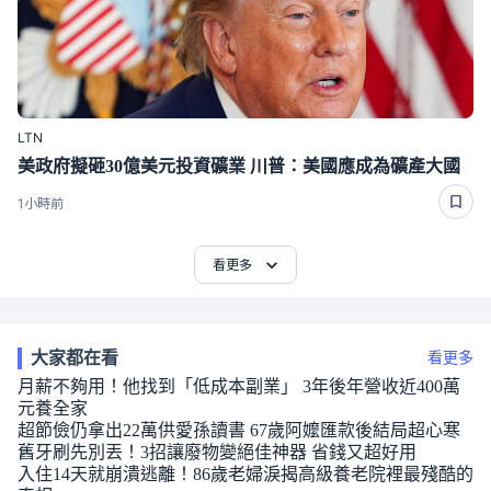
LTN
美政府擬砸30億美元投資礦業 川普：美國應成為礦產大國
1小時前
看更多
大家都在看
看更多
月薪不夠用！他找到「低成本副業」 3年後年營收近400萬
元養全家
超節儉仍拿出22萬供愛孫讀書 67歲阿嬤匯款後結局超心寒
舊牙刷先別丟！3招讓廢物變絕佳神器 省錢又超好用
入住14天就崩潰逃離！86歲老婦淚揭高級養老院裡最殘酷的