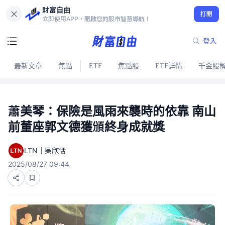
財富自由
打開
立即使用APP，開啟您的股市智慧導航！
登入
最新文章
焦點
ETF
焦點股
ETF詳情
千金股
蕭美琴：保險是風雨來襲時的依靠 南山
前董座郭文德獲頒終身成就獎
LTN｜吳欣恬
2025/08/27 09:44