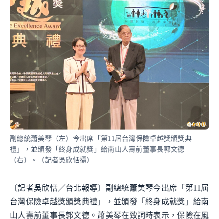
副總統蕭美琴（左）今出席「第11屆台灣保險卓越獎頒獎典
禮」，並頒發「終身成就獎」給南山人壽前董事長郭文德
（右）。（記者吳欣恬攝）
〔記者吳欣恬／台北報導〕副總統蕭美琴今出席「第11屆
台灣保險卓越獎頒獎典禮」，並頒發「終身成就獎」給南
山人壽前董事長郭文德。蕭美琴在致詞時表示，保險在風