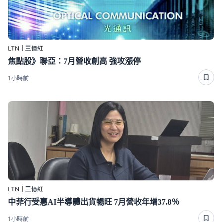
LTN｜王憶紅
焦點股》聯亞：7月營收創高 強攻漲停
1小時前
LTN｜王憶紅
中菲行受惠AI半導體出貨暢旺 7月營收年增37.8％
1小時前