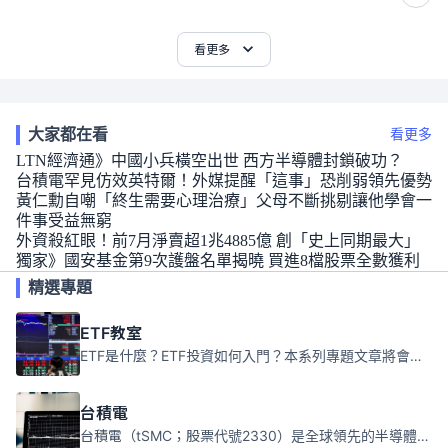
看更多
大家都在看
看更多
LTN經濟通》中國小兵橫空出世 西方半導體封鎖破功？
台積電罕見仿效英特爾！外媒提醒「這事」恐削弱領先優勢
黃仁勳自嘲「終生需要心理治療」父母不斷挑剔讓他學會一
件事受益無窮
外資殺紅眼！前7月淨賣超1兆4885億 創「史上同期最大」
獨家》國安基金第9次護盤名單揭曉 買進8檔股票全數獲利
精選專題
ETF教室
ETF是什麼？ETF投資如何入門？本系列專題文章將會告訴你新手必須知道的ETF基礎知識。
台積電
台積電（tSMC；股票代號2330）是全球領先的半導體代工公司，成立於1987年，總部位於台灣新竹。且已於美國、日本、德國及中國設廠，台積電是全球首家專業積體電路製造服務公司，也是全球最先進和最大規模的半導體代工廠。