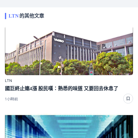
LTN
的其他文章
LTN
國巨終止連4漲 股民嘆：熟悉的味道 又要回去休息了
1小時前