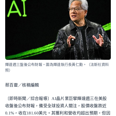
輝達週三盤後公布財報。圖為輝達執行長黃仁勳。（法新社資料
照）
蔡百靈／核稿編輯
〔即時新聞／綜合報導〕AI晶片業巨擘輝達週三在美股
收盤後公布財報，備受全球投資人關注，股價收盤跌近
0.1%，收在181.60美元。其獲利和營收均超出預期，但因