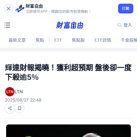
財富自由
打開
立即使用APP，開啟您的股市智慧導航！
登入
最新文章
焦點
ETF
焦點股
ETF詳情
千金股
輝達財報揭曉！獲利超預期 盤後卻一度
下殺逾5％
LTN
2025/08/27 22:48