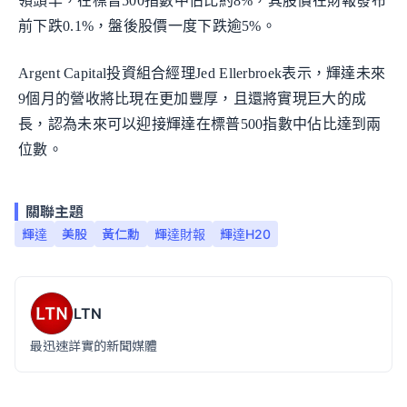
領頭羊，在標普500指數中佔比約8%，其股價在財報發布
前下跌0.1%，盤後股價一度下跌逾5%。
Argent Capital投資組合經理Jed Ellerbroek表示，輝達未來
9個月的營收將比現在更加豐厚，且還將實現巨大的成
長，認為未來可以迎接輝達在標普500指數中佔比達到兩
位數。
關聯主題
輝達
美股
黃仁勳
輝達財報
輝達H20
LTN
最迅速詳實的新聞媒體