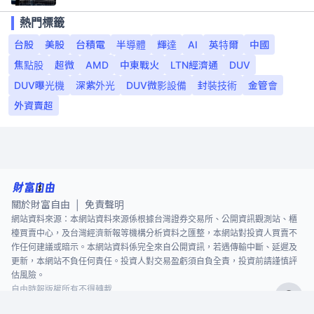
熱門標籤
台股
美股
台積電
半導體
輝達
AI
英特爾
中國
焦點股
超微
AMD
中東戰火
LTN經濟通
DUV
DUV曝光機
深紫外光
DUV微影設備
封裝技術
金管會
外資賣超
關於財富自由
免責聲明
|
網站資料來源：本網站資料來源係根據台灣證券交易所、公開資訊觀測站、櫃
檯買賣中心，及台灣經濟新報等機構分析資料之匯整，本網站對投資人買賣不
作任何建議或暗示。本網站資料係完全來自公開資訊，若遇傳輸中斷、延遲及
更新，本網站不負任何責任。投資人對交易盈虧須自負全責，投資前請謹慎評
估風險。
自由時報版權所有不得轉載
©
2026
The Liberty Times. All Rights Reserved.