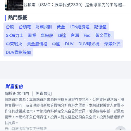
台積電（tSMC；股票代號2330）是全球領先的半導體代工公司，成立於1987年，總部位於台灣新竹。且已於美國、日本、德國及中國設廠，台積電是全球首家專業積體電路製造服務公司，也是全球最先進和最大規模的半導體代工廠。
熱門標籤
台股
台積電
財務規劃
黃金
LTN經濟通
記憶體
SK海力士
副業
焦點股
輝達
台灣
Fed
黃金價格
中東戰火
貴金屬價格
中國
DUV
DUV曝光機
深紫外光
DUV微影設備
關於財富自由
免責聲明
|
網站資料來源：本網站資料來源係根據台灣證券交易所、公開資訊觀測站、櫃
檯買賣中心，及台灣經濟新報等機構分析資料之匯整，本網站對投資人買賣不
作任何建議或暗示。本網站資料係完全來自公開資訊，若遇傳輸中斷、延遲及
更新，本網站不負任何責任。投資人對交易盈虧須自負全責，投資前請謹慎評
估風險。
自由時報版權所有不得轉載