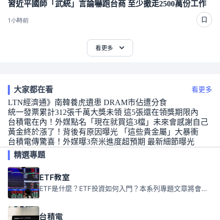
習近平國師「武統」言論嚇跑台商 至少撤走2500萬份工作
1小時前
看更多
大家都在看
看更多
LTN經濟通》南韓養虎遺患 DRAM市佔遭分食
統一發票累計312張千萬大獎未領 這5張還在領獎期限內
台積電在內！外媒點名「現在就買這3檔」未來會感謝自己
黃金終於漲了！背後有原因曝光 「這些貴金屬」大暴衝
台積電傳驚喜！外媒曝3奈米進度超預期 最新細節曝光
精選專題
ETF教室
ETF是什麼？ETF投資如何入門？本系列專題文章將會告訴你新手必須知道的ETF基礎知識。
台積電