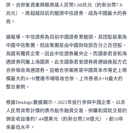
併，合併後資產規模將達人民幣1.68兆元（約新台幣7.6
兆元），將超越目前的龍頭中信證券、成為中國最大的券
商。
據報導，中信證券為目前中國證券業龍頭，其控股股東為
中國中信集團，但該集團是由中國財政部百分之百控股，
為國有獨資企業，因此中信證券屬央企。而國泰君安和海
通證券同屬上海國資，此次國泰君安證券將通過換股方式
合併吸收海通證券。這樁合併案將是中國資本市場史上規
模最大的A+H雙邊市場吸收合併、上市券商A+H最大的
整合案例。
根據Dealogic數據顯示，2023年投行參與中國企業、以非
人民幣貨幣計價的債市股市融資交易、併購和貸款交易的
佣金收益僅約7.44億美元（約新台幣238億元），創10年
來最低水平。