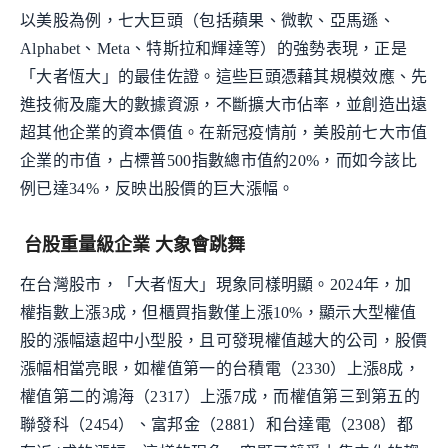
以美股為例，七大巨頭（包括蘋果、微軟、亞馬遜、
Alphabet、Meta、特斯拉和輝達等）的強勢表現，正是
「大者恆大」的最佳佐證。這些巨頭憑藉其規模效應、先
進技術及龐大的數據資源，不斷擴大市佔率，並創造出遠
超其他企業的資本價值。在新冠疫情前，美股前七大市值
企業的市值，占標普500指數總市值約20%，而如今該比
例已達34%，反映出股價的巨大漲幅。
台股重量級企業 大象會跳舞
在台灣股市，「大者恆大」現象同樣明顯。2024年，加
權指數上漲3成，但櫃買指數僅上漲10%，顯示大型權值
股的漲幅遠超中小型股，且可發現權值越大的公司，股價
漲幅相當亮眼，如權值第一的台積電（2330）上漲8成，
權值第二的鴻海（2317）上漲7成，而權值第三到第五的
聯發科（2454）、富邦金（2881）和台達電（2308）都