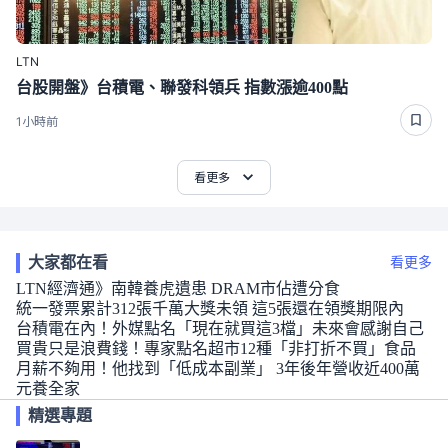
LTN
台股開盤》台積電、聯發科領兵 指數漲逾400點
1小時前
看更多
大家都在看
看更多
LTN經濟通》南韓養虎遺患 DRAM市佔遭分食
統一發票累計312張千萬大獎未領 這5張還在領獎期限內
台積電在內！外媒點名「現在就買這3檔」未來會感謝自己
買貴只是浪費錢！專家點名超市12種「非打折不買」食品
月薪不夠用！他找到「低成本副業」 3年後年營收近400萬
元養全家
精選專題