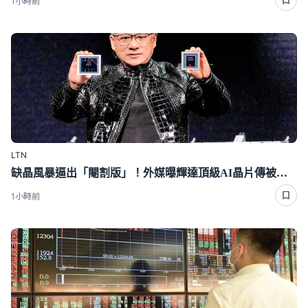
1小時前
LTN
缺晶風暴逼出「閹割版」！外媒曝輝達頂級AI晶片傳被迫降規
1小時前