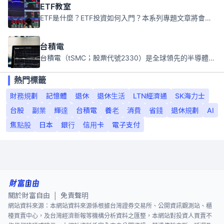
ETF教室
ETF是什麼？ETF投資如何入門？本系列專題文章將會告訴你新手必須知道的ETF基礎知識。
台積電
台積電（tSMC；股票代號2330）是全球領先的半導體代工公司，成立於1987年，總部位於台灣新竹。且已於美國、日本、德國及中國設廠，台積電是全球首家專業積體電路製造服務公司，也是全球最先進和最大規模的半導體代工廠。
熱門標籤
財務規劃
記憶體
退休
退休生活
LTN經濟通
SK海力士
台股
副業
輝達
台積電
養老
消費
省錢
退休規劃
AI
焦點股
日本
銀行
信用卡
電子支付
關於財富自由
免責聲明
|
網站資料來源：本網站資料來源係根據台灣證券交易所、公開資訊觀測站、櫃
檯買賣中心，及台灣經濟新報等機構分析資料之匯整，本網站對投資人買賣不