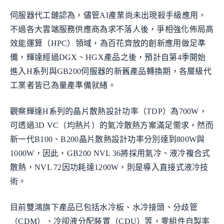
伺服器代工鏈認為，儘管AI產業尚未出現殺手級應用，
不過各大雲端服務供應商為求不落人後，爭相強化佈局高
效能運算（HPC）領域，為百花齊放的創新應用做足準
備，輝達經過DGX、HGX產品之後，預計自第4季開始
進入H系列與GB200伺服器的新舊產品轉換期，各層級代
工業者皆已為量產準備就緒。
觀察輝達H系列的晶片散熱設計功率（TDP）為700W，
可透過3D VC（均熱片）的氣冷散熱方案滿足需求，然而
新一代B100、B200晶片散熱設計功率分別達到800W與
1000W，因此，GB200 NVL 36將採用氣冷、液冷複合式
散熱，NVL 72因功耗達1200W，則是導入直接式液冷技
術。
目前雙鴻旗下產品已包括水冷板、水冷接頭、分歧管
（CDM）、冷卻液分配裝置（CDU）等，零組件自製率