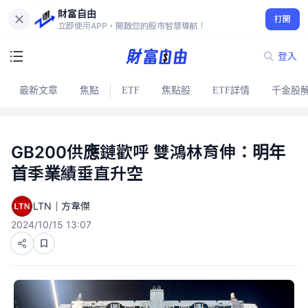
財富自由
打開
立即使用APP，開啟您的股市智慧導航！
登入
最新文章
焦點
ETF
焦點股
ETF詳情
千金股
GB200供應鏈歡呼 雙鴻林育伸：明年
首季業績垂直升空
LTN｜方韋傑
2024/10/15 13:07