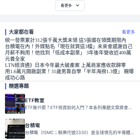
看更多
大家都在看
看更多
統一發票累計312張千萬大獎未領 這5張還在領獎期限內
台積電在內！外媒點名「現在就買這3檔」未來會感謝自己
月薪不夠用！他找到「低成本副業」 3年後年營收近400萬
元養全家
LTN經濟通》日本今年最大破產案 上萬商家應收款歸零
用1.6萬元開啟副業！31歲男靠自學「半年海撈1.3億」 親曝
成功心路
精選專題
ETF教室
ETF是什麼？ETF投資如何入門？本系列專題文章將會告訴你新手必須知道的ETF基礎知識。
台積電
台積電（tSMC；股票代號2330）是全球領先的半導體代工公司，成立於1987年，總部位於台灣新竹。且已於美國、日本、德國及中國設廠，台積電是全球首家專業積體電路製造服務公司，也是全球最先進和最大規模的半導體代工廠。