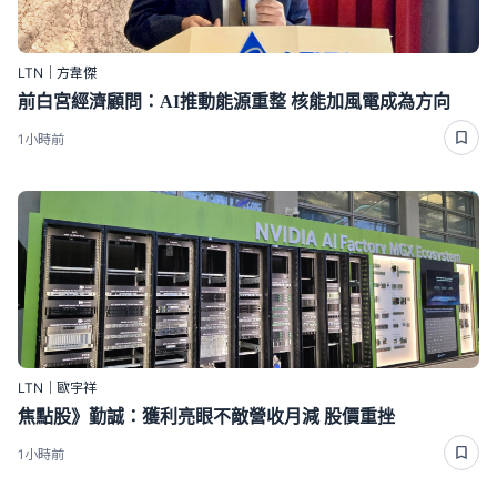
LTN｜方韋傑
前白宮經濟顧問：AI推動能源重整 核能加風電成為方向
1小時前
LTN｜歐宇祥
焦點股》勤誠：獲利亮眼不敵營收月減 股價重挫
1小時前