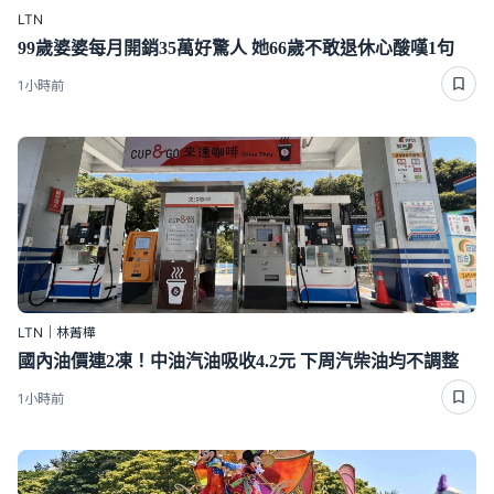
LTN
99歲婆婆每月開銷35萬好驚人 她66歲不敢退休心酸嘆1句
1小時前
LTN｜林菁樺
國內油價連2凍！中油汽油吸收4.2元 下周汽柴油均不調整
1小時前