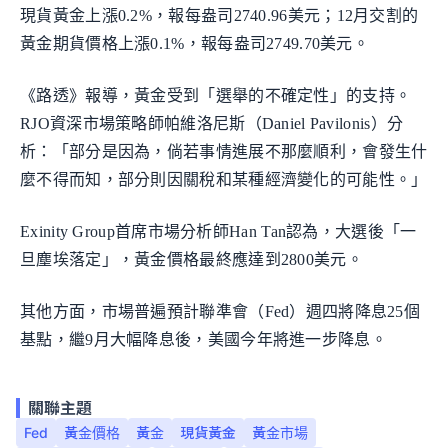
現貨黃金上漲0.2%，報每盎司2740.96美元；12月交割的
黃金期貨價格上漲0.1%，報每盎司2749.70美元。
《路透》報導，黃金受到「選舉的不確定性」的支持。
RJO資深市場策略師帕維洛尼斯（Daniel Pavilonis）分
析：「部分是因為，倘若事情進展不那麼順利，會發生什
麼不得而知，部分則因關稅和某種經濟變化的可能性。」
Exinity Group首席市場分析師Han Tan認為，大選後「一
旦塵埃落定」，黃金價格最終應達到2800美元。
其他方面，市場普遍預計聯準會（Fed）週四將降息25個
基點，繼9月大幅降息後，美國今年將進一步降息。
關聯主題
Fed
黃金價格
黃金
現貨黃金
黃金市場