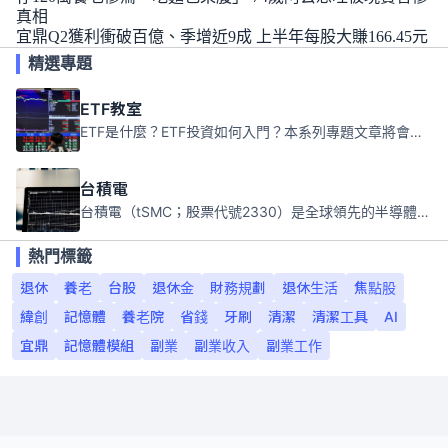
真相
宜鼎Q2獲利衝破百億、季增近9成 上半年每股大賺166.45元
精選專題
ETF教室
ETF是什麼？ETF投資如何入門？本系列專題文章將會告訴你新手必須知道的ETF基礎知識。
台積電
台積電（tSMC；股票代號2330）是全球領先的半導體代工公司，成立於1987年，總部位於台灣新竹。且已於美國、日本、德國及中國設廠，台積電是全球首家專業積體電路製造服務公司，也是全球最先進和最大規模的半導體代工廠。
熱門標籤
退休
養老
台股
退休金
財務規劃
退休生活
焦點股
緯創
記憶體
養老院
省錢
牙刷
清潔
清潔工具
AI
宜鼎
記憶體模組
副業
副業收入
副業工作