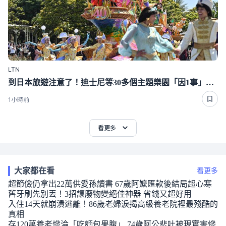
LTN
到日本旅遊注意了！迪士尼等30多個主題樂園「因1事」漲價
1小時前
看更多
大家都在看
看更多
超節儉仍拿出22萬供愛孫讀書 67歲阿嬤匯款後結局超心寒
舊牙刷先別丟！3招讓廢物變絕佳神器 省錢又超好用
入住14天就崩潰逃離！86歲老婦淚揭高級養老院裡最殘酷的
真相
存120萬養老慘淪「吃麵包果腹」 74歲阿公悲吐被現實害慘