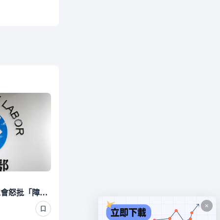
Uber Eats稱時薪大漲！工會怒批「障眼法」 勞動部晚間定調：確實違法