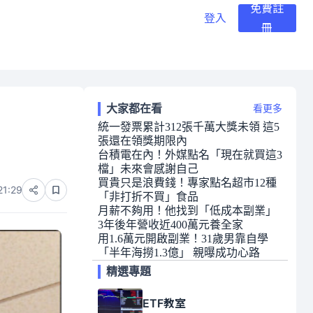
免費註
登入
冊
大家都在看
看更多
統一發票累計312張千萬大獎未領 這5
張還在領獎期限內
台積電在內！外媒點名「現在就買這3
檔」未來會感謝自己
買貴只是浪費錢！專家點名超市12種
21:29
「非打折不買」食品
月薪不夠用！他找到「低成本副業」
3年後年營收近400萬元養全家
用1.6萬元開啟副業！31歲男靠自學
「半年海撈1.3億」 親曝成功心路
精選專題
ETF教室