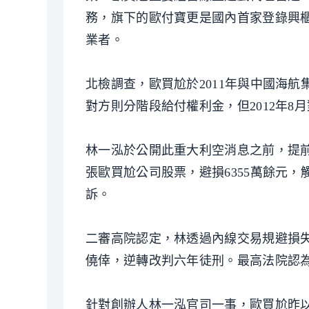
務，旗下的歐付寶更是國內首家登錄興櫃
業者。
北檢調查，歐買尬於2011年與中國海
對方則分階段給付權利金，但2012年
林一泓於公開此重大利空消息之前，提
張歐買尬公司股票，避損6355萬餘元
訴。
二審高院認定，林透過內線交易規避損
僥倖，逆轉改判六年徒刑。最高法院認
針對創辦人林一泓官司一事，歐買尬昨以