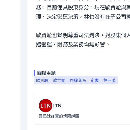
務，目前僅具股東身分，現在歐買尬與其下
理、決定營運決策，林也沒有在子公司
歐買尬也聲明尊重司法判決，對股東個
體營運、財務及業務均無影響。
關聯主題
歐買尬
歐付寶
內線交易
定讞
林一泓
LTN
最迅速詳實的新聞媒體