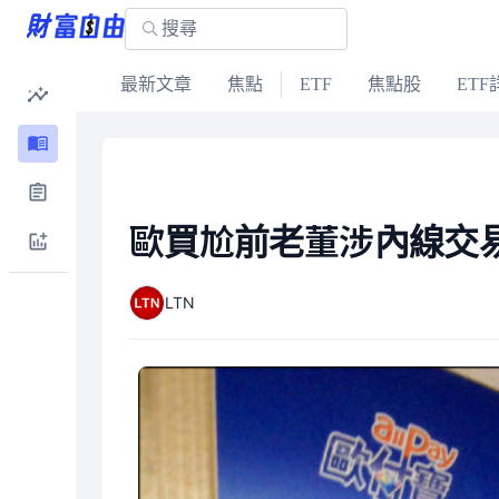
最新文章
焦點
ETF
焦點股
ETF
歐買尬前老董涉內線交易
LTN