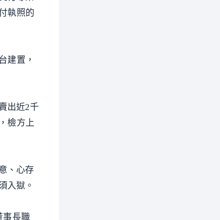
支付執照的
平台建置，
賣出近2千
罪，檢方上
意、心存
須入獄。
董事長職