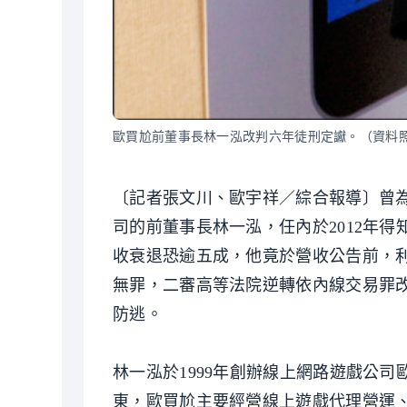
歐買尬前董事長林一泓改判六年徒刑定讞。（資料
〔記者張文川、歐宇祥／綜合報導〕曾為
司的前董事長林一泓，任內於2012年得
收衰退恐逾五成，他竟於營收公告前，利
無罪，二審高等法院逆轉依內線交易罪
防逃。
林一泓於1999年創辦線上網路遊戲公
東，歐買尬主要經營線上遊戲代理營運