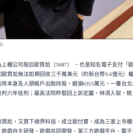
照）
上櫃公司股后歐買尬（3687） 、也是知名電子支付「
知歐買尬無法如期回收三千萬美元（約新台幣9.6億元）
用本身及人頭帳戶出脫持股，避損6355萬元，一審台
改判六年徒刑；最高法院昨駁回上訴定讞，林須入獄，檢
司歐買尬，又買下綠界科技、成立歐付寶，成為三家上市
、遊戲自主研發、遊戲共同開發、第三方遊戲平台、電子