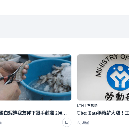
LTN｜李靚慧
斷交國白蝦遭我友邦下狠手封殺 200萬磅出口量全歸零嚇崩了
前
2小時前