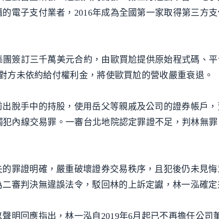
的電子支付業者，2016年成為全國第一家取得第三方
航集團簽訂三千萬美元合約，由歐買尬提供原始程式碼、
8月對方未依約給付權利金，將使歐買尬的營收嚴重衰退。
前出脫手中的持股，使用岳父等親戚及公司的證券帳戶，
，觸犯內線交易罪。一審台北地院認定罪證不足，判林無
失的罪證明確，嚴重破壞證券交易秩序，且犯後仍未見悔
為二審判決無違誤法令，駁回林的上訴定讞，林一泓確定
聲明回應指出，林一泓自2019年6月起已不再擔任公司