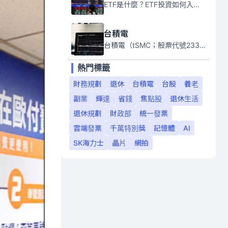
ETF是什麼？ETF投資如何入門？本系列專題文章將會告訴你新手必須知道的ETF基礎知識。
台積電
台積電（tSMC；股票代號2330）是全球領先的半導體代工公司，成立於1987年，總部位於台灣新竹。且已於美國、日本、德國及中國設廠，台積電是全球首家專業積體電路製造服務公司，也是全球最先進和最大規模的半導體代工廠。
熱門標籤
財務規劃
退休
台積電
台股
養老
副業
輝達
省錢
焦點股
退休生活
退休規劃
財政部
統一發票
雲端發票
千萬特別獎
記憶體
AI
SK海力士
晶片
網拍