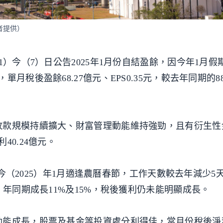
者提供）
1）今（7）日公告2025年1月份自結盈餘，因今年1月假
稅後盈餘68.27億元、EPS0.35元，較去年同期的88
放款規模持續擴大、財富管理動能維持強勁，且有衍生性
0.24億元。
比，今（2025）年1月適逢農曆春節，工作天數較去年減少5
）年同期成長11%及15%，稅後獲利仍未能明顯成長。
能成長，股票及基金等投資處分利得佳，當月份稅後淨利2