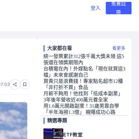
免費註
登入
冊
大家都在看
看更多
統一發票累計312張千萬大獎未領 這5
張還在領獎期限內
台積電在內！外媒點名「現在就買這3
檔」未來會感謝自己
買貴只是浪費錢！專家點名超市12種
07:03
「非打折不買」食品
月薪不夠用！他找到「低成本副業」
3年後年營收近400萬元養全家
用1.6萬元開啟副業！31歲男靠自學
「半年海撈1.3億」 親曝成功心路
精選專題
ETF教室