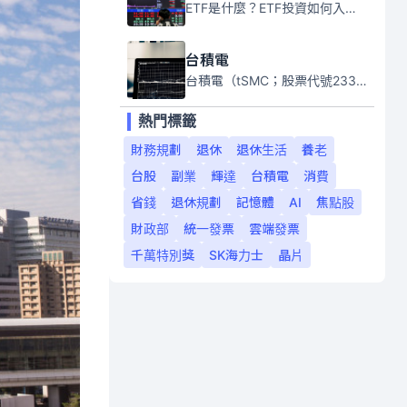
ETF是什麼？ETF投資如何入門？本系列專題文章將會告訴你新手必須知道的ETF基礎知識。
台積電
台積電（tSMC；股票代號2330）是全球領先的半導體代工公司，成立於1987年，總部位於台灣新竹。且已於美國、日本、德國及中國設廠，台積電是全球首家專業積體電路製造服務公司，也是全球最先進和最大規模的半導體代工廠。
熱門標籤
財務規劃
退休
退休生活
養老
台股
副業
輝達
台積電
消費
省錢
退休規劃
記憶體
AI
焦點股
財政部
統一發票
雲端發票
千萬特別獎
SK海力士
晶片