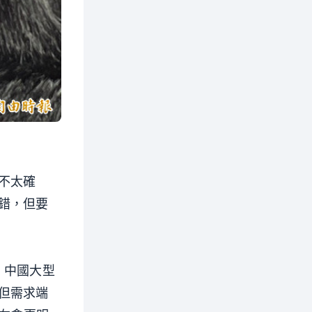
不太確
錯，但要
，中國大型
但需求端