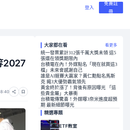
免費註
登入
冊
大家都在看
看更多
統一發票累計312張千萬大獎未領 這5
張還在領獎期限內
2027
台積電在內！外媒點名「現在就買這3
檔」未來會感謝自己
誰是AI競賽大贏家？黃仁勳點名馬斯
克 揭3大優勢霸氣領先
黃金終於漲了！背後有原因曝光 「這
08:40
些貴金屬」大暴衝
台積電傳驚喜！外媒曝3奈米進度超預
期 最新細節曝光
精選專題
ETF教室