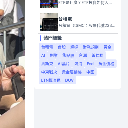
ETF是什麼？ETF投資如何入門？本系列專題文章將會告訴你新手必須知道的ETF基礎知識。
台積電
台積電（tSMC；股票代號2330）是全球領先的半導體代工公司，成立於1987年，總部位於台灣新竹。且已於美國、日本、德國及中國設廠，台積電是全球首家專業積體電路製造服務公司，也是全球最先進和最大規模的半導體代工廠。
熱門標籤
台積電
台股
輝達
財務規劃
黃金
AI
副業
焦點股
台灣
黃仁勳
馬斯克
AI晶片
鴻海
Fed
黃金價格
中東戰火
貴金屬價格
中國
LTN經濟通
DUV