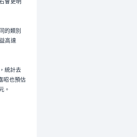
左右會更明
同的類別
效益高達
，統計去
吳嘉昭也預估
元。