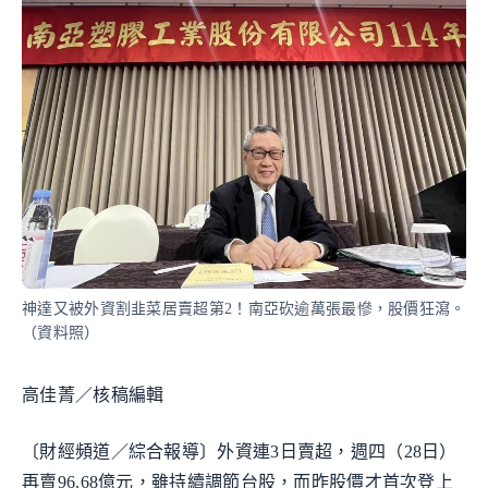
神達又被外資割韭菜居賣超第2！南亞砍逾萬張最慘，股價狂瀉。
（資料照）
高佳菁／核稿編輯
〔財經頻道／綜合報導〕外資連3日賣超，週四（28日）
再賣96.68億元，雖持續調節台股，而昨股價才首次登上