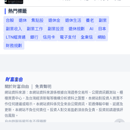
熱門標籤
台股
退休
焦點股
退休金
退休生活
養老
副業
副業收入
副業工作
副業投資
退休規劃
AI
日本
LTN經濟通
銀行
信用卡
電子支付
全東信
網拍
財務規劃
關於財富自由
免責聲明
|
網站資料來源：本網站資料來源係根據台灣證券交易所、公開資訊觀測站、櫃
檯買賣中心，及台灣經濟新報等機構分析資料之匯整，本網站對投資人買賣不
作任何建議或暗示。本網站資料係完全來自公開資訊，若遇傳輸中斷、延遲及
更新，本網站不負任何責任。投資人對交易盈虧須自負全責，投資前請謹慎評
估風險。
自由時報版權所有不得轉載
©
2026
The Liberty Times. All Rights Reserved.