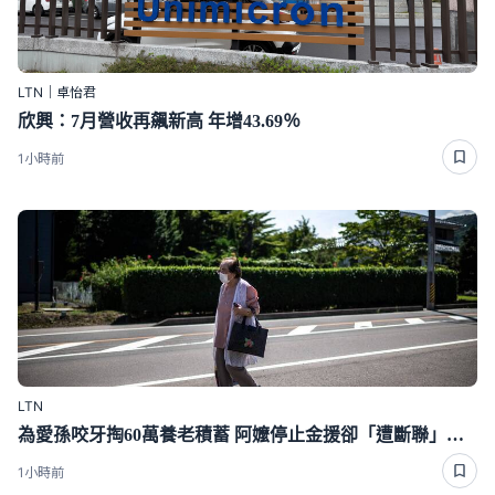
LTN｜卓怡君
欣興：7月營收再飆新高 年增43.69％
1小時前
LTN
為愛孫咬牙掏60萬養老積蓄 阿嬤停止金援卻「遭斷聯」下場好心酸
1小時前