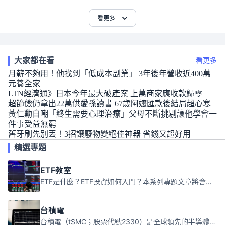
看更多
大家都在看
看更多
月薪不夠用！他找到「低成本副業」 3年後年營收近400萬
元養全家
LTN經濟通》日本今年最大破產案 上萬商家應收款歸零
超節儉仍拿出22萬供愛孫讀書 67歲阿嬤匯款後結局超心寒
黃仁勳自嘲「終生需要心理治療」父母不斷挑剔讓他學會一
件事受益無窮
舊牙刷先別丟！3招讓廢物變絕佳神器 省錢又超好用
精選專題
ETF教室
ETF是什麼？ETF投資如何入門？本系列專題文章將會告訴你新手必須知道的ETF基礎知識。
台積電
台積電（tSMC；股票代號2330）是全球領先的半導體代工公司，成立於1987年，總部位於台灣新竹。且已於美國、日本、德國及中國設廠，台積電是全球首家專業積體電路製造服務公司，也是全球最先進和最大規模的半導體代工廠。