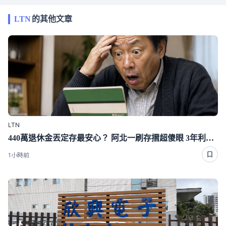
LTN
的其他文章
LTN
440萬退休金丟定存最安心？ 阿北一刷存摺超傻眼 3年利息僅1千多
1小時前