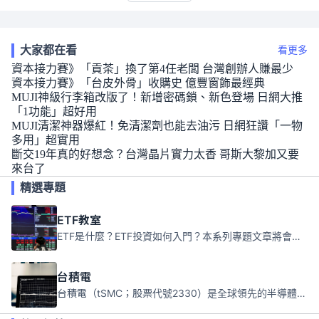
大家都在看
看更多
資本接力賽》「貢茶」換了第4任老闆 台灣創辦人賺最少
資本接力賽》「台皮外骨」收購史 億豐窗飾最經典
MUJI神級行李箱改版了！新增密碼鎖、新色登場 日網大推
「1功能」超好用
MUJI清潔神器爆紅！免清潔劑也能去油污 日網狂讚「一物
多用」超實用
斷交19年真的好想念？台灣晶片實力太香 哥斯大黎加又要
來台了
精選專題
ETF教室
ETF是什麼？ETF投資如何入門？本系列專題文章將會告訴你新手必須知道的ETF基礎知識。
台積電
台積電（tSMC；股票代號2330）是全球領先的半導體代工公司，成立於1987年，總部位於台灣新竹。且已於美國、日本、德國及中國設廠，台積電是全球首家專業積體電路製造服務公司，也是全球最先進和最大規模的半導體代工廠。