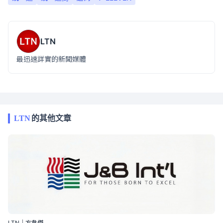
LTN
最迅速詳實的新聞媒體
LTN
的其他文章
LTN｜方韋傑