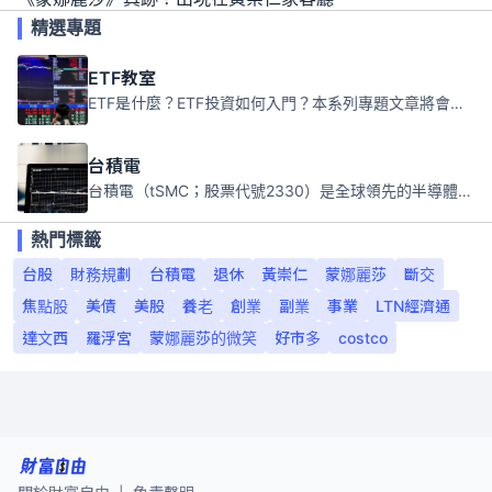
精選專題
ETF教室
ETF是什麼？ETF投資如何入門？本系列專題文章將會告訴你新手必須知道的ETF基礎知識。
台積電
台積電（tSMC；股票代號2330）是全球領先的半導體代工公司，成立於1987年，總部位於台灣新竹。且已於美國、日本、德國及中國設廠，台積電是全球首家專業積體電路製造服務公司，也是全球最先進和最大規模的半導體代工廠。
熱門標籤
台股
財務規劃
台積電
退休
黃崇仁
蒙娜麗莎
斷交
焦點股
美債
美股
養老
創業
副業
事業
LTN經濟通
達文西
羅浮宮
蒙娜麗莎的微笑
好市多
costco