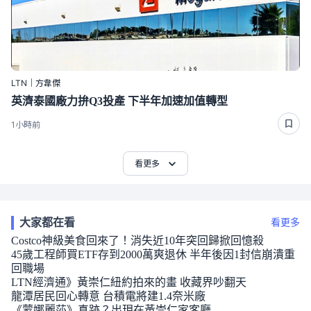
LTN｜方韋傑
英濟泰國廠力拚Q3投產 下半年加速加值轉型
1小時前
看更多
大家都在看
看更多
Costco神級美食回來了！消失近10年突回歸掀回憶殺
45歲工程師買ETF存到2000萬爽退休 半年後因1封信崩潰重
回職場
LTN經濟通》黃崇仁紐約拍來的畫 收藏界吵翻天
龍潭居民回心轉意 台積電將建1.4奈米廠
《蒙娜麗莎》真跡？出現在黃崇仁家客廳