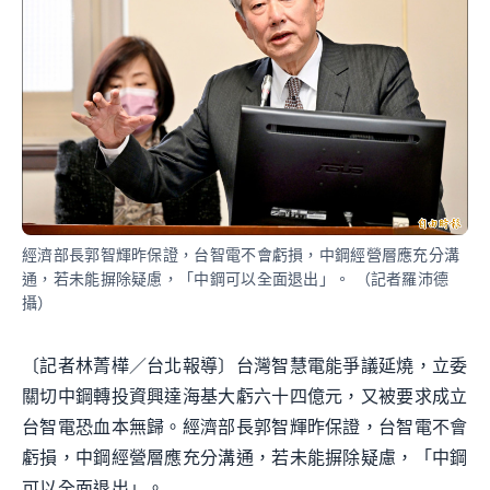
經濟部長郭智輝昨保證，台智電不會虧損，中鋼經營層應充分溝
通，若未能摒除疑慮，「中鋼可以全面退出」。 （記者羅沛德
攝）
〔記者林菁樺／台北報導〕台灣智慧電能爭議延燒，立委
關切中鋼轉投資興達海基大虧六十四億元，又被要求成立
台智電恐血本無歸。經濟部長郭智輝昨保證，台智電不會
虧損，中鋼經營層應充分溝通，若未能摒除疑慮，「中鋼
可以全面退出」。