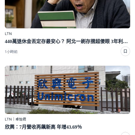
LTN
440萬退休金丟定存最安心？ 阿北一刷存摺超傻眼 3年利息僅1千多
1小時前
LTN｜卓怡君
欣興：7月營收再飆新高 年增43.69％