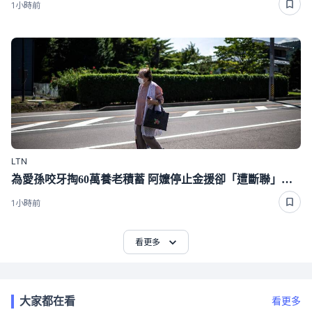
1小時前
LTN
為愛孫咬牙掏60萬養老積蓄 阿嬤停止金援卻「遭斷聯」下場好心酸
1小時前
看更多
大家都在看
看更多