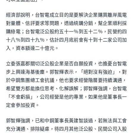
經濟部說明，台智電成立目的是要解決企業購買離岸風電
對量體、信評要求等問題，透過統購分銷，幫企業順利採
購綠電；台智電泛公股約五十一％到五十二％，民營約四
十八％到四十九％，估計四月底前會有十到十二家公司加
入，資本額達二十億元。
立委張嘉郡關切泛公股企業是否自願投資，也擔憂台智電
步上興達海基後塵。郭智輝表示，「絕對沒有強迫」，對
於中鋼集團總工會抗議，他也要求經營階層要持續溝通，
希望雙方都能換位思考、化解誤解；郭智輝強調，台智電
「不會虧損」，公司經營是他的專業，如果他是董事長一
定會參加投資。
郭智輝強調，已和中鋼董事長黃建智談過，若無法與工會
充分溝通、排除疑慮，待四月其他泛公股、民間公司入股