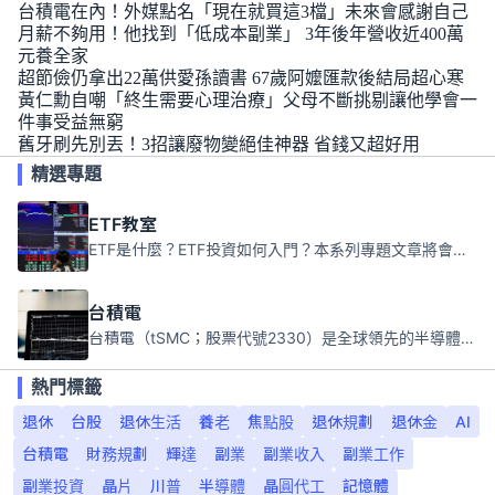
台積電在內！外媒點名「現在就買這3檔」未來會感謝自己
月薪不夠用！他找到「低成本副業」 3年後年營收近400萬
元養全家
超節儉仍拿出22萬供愛孫讀書 67歲阿嬤匯款後結局超心寒
黃仁勳自嘲「終生需要心理治療」父母不斷挑剔讓他學會一
件事受益無窮
舊牙刷先別丟！3招讓廢物變絕佳神器 省錢又超好用
精選專題
ETF教室
ETF是什麼？ETF投資如何入門？本系列專題文章將會告訴你新手必須知道的ETF基礎知識。
台積電
台積電（tSMC；股票代號2330）是全球領先的半導體代工公司，成立於1987年，總部位於台灣新竹。且已於美國、日本、德國及中國設廠，台積電是全球首家專業積體電路製造服務公司，也是全球最先進和最大規模的半導體代工廠。
熱門標籤
退休
台股
退休生活
養老
焦點股
退休規劃
退休金
AI
台積電
財務規劃
輝達
副業
副業收入
副業工作
副業投資
晶片
川普
半導體
晶圓代工
記憶體