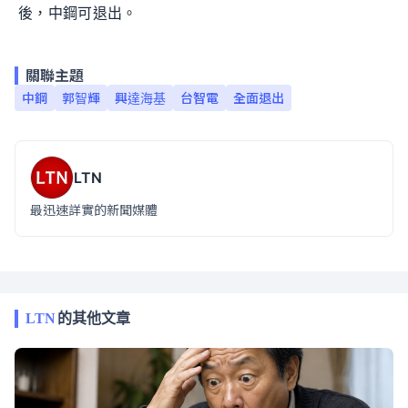
後，中鋼可退出。
關聯主題
中鋼
郭智輝
興達海基
台智電
全面退出
LTN
最迅速詳實的新聞媒體
LTN
的其他文章