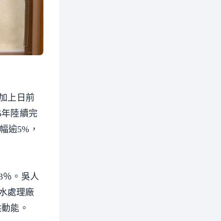
再加上日前
5年陸續完
漲幅逾5%，
33％。吳人
水處理廠
供動能。