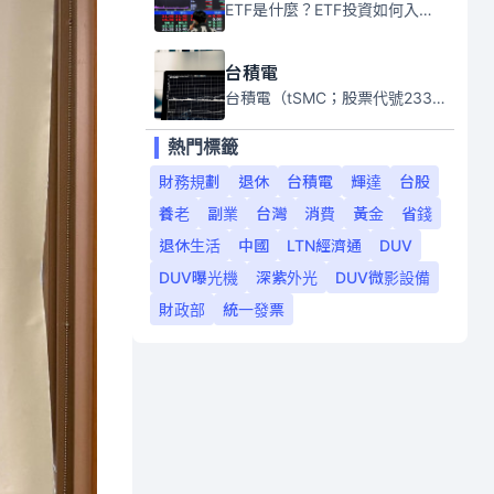
ETF是什麼？ETF投資如何入門？本系列專題文章將會告訴你新手必須知道的ETF基礎知識。
台積電
台積電（tSMC；股票代號2330）是全球領先的半導體代工公司，成立於1987年，總部位於台灣新竹。且已於美國、日本、德國及中國設廠，台積電是全球首家專業積體電路製造服務公司，也是全球最先進和最大規模的半導體代工廠。
熱門標籤
財務規劃
退休
台積電
輝達
台股
養老
副業
台灣
消費
黃金
省錢
退休生活
中國
LTN經濟通
DUV
DUV曝光機
深紫外光
DUV微影設備
財政部
統一發票