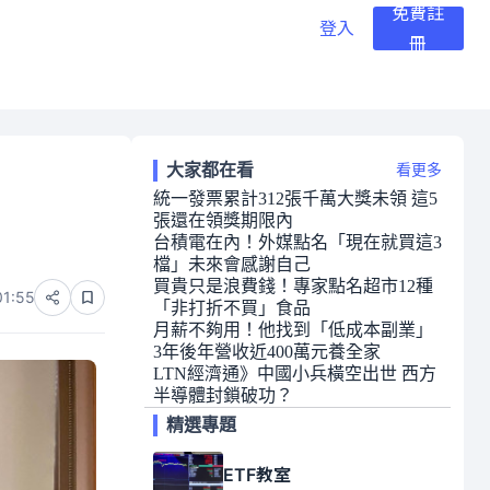
免費註
登入
冊
大家都在看
看更多
統一發票累計312張千萬大獎未領 這5
張還在領獎期限內
台積電在內！外媒點名「現在就買這3
檔」未來會感謝自己
買貴只是浪費錢！專家點名超市12種
01:55
「非打折不買」食品
月薪不夠用！他找到「低成本副業」
3年後年營收近400萬元養全家
LTN經濟通》中國小兵橫空出世 西方
半導體封鎖破功？
精選專題
ETF教室