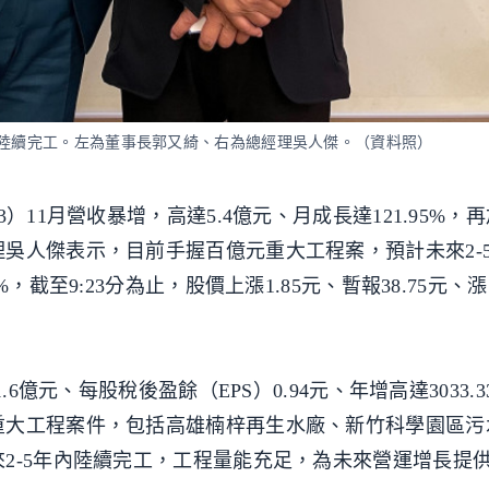
年陸續完工。左為董事長郭又綺、右為總經理吳人傑。（資料照）
）11月營收暴增，高達5.4億元、月成長達121.95%，
吳人傑表示，目前手握百億元重大工程案，預計未來2-
，截至9:23分為止，股價上漲1.85元、暫報38.75元、
6億元、每股稅後盈餘（EPS）0.94元、年增高達3033.
重大工程案件，包括高雄楠梓再生水廠、新竹科學園區污
2-5年內陸續完工，工程量能充足，為未來營運增長提