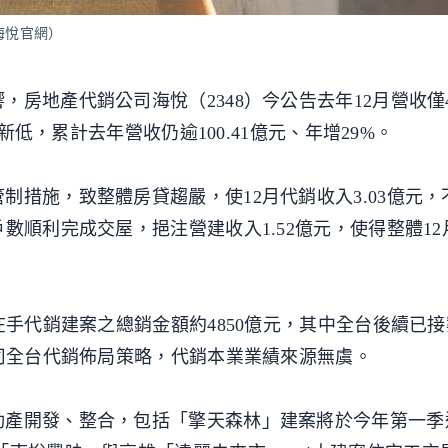
海悅官網）
房地產代銷公司海悅（2348）今公告去年12月營收僅4
來新低，累計去年營收仍逾100.41億元、年增29%。
制措施，致整體房貸趨嚴，使12月代銷收入3.03億元，
順利完成交屋，挹注營建收入1.52億元，使得整體12月
在手代銷建案之總銷金額約4850億元，其中全台後續已
公司全台代銷佈局策略，代銷本業業績來源無虞。
動產開發、整合，包括「擎天森林」建案將於今年第一季