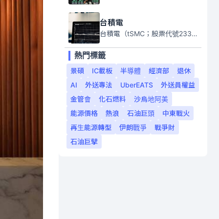
台積電
台積電（tSMC；股票代號2330）是全球領先的半導體代工公司，成立於1987年，總部位於台灣新竹。且已於美國、日本、德國及中國設廠，台積電是全球首家專業積體電路製造服務公司，也是全球最先進和最大規模的半導體代工廠。
熱門標籤
景碩
IC載板
半導體
經濟部
退休
AI
外送專法
UberEATS
外送員權益
金管會
化石燃料
沙烏地阿美
能源價格
熱浪
石油巨頭
中東戰火
再生能源轉型
伊朗戰爭
戰爭財
石油巨擘