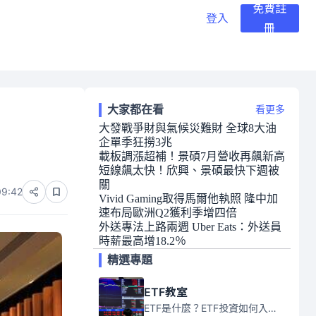
免費註
登入
冊
大家都在看
看更多
大發戰爭財與氣候災難財 全球8大油
企單季狂撈3兆
載板調漲超補！景碩7月營收再飆新高
短線飆太快！欣興、景碩最快下週被
關
09:42
Vivid Gaming取得馬爾他執照 隆中加
速布局歐洲Q2獲利季增四倍
外送專法上路兩週 Uber Eats：外送員
時薪最高增18.2％
精選專題
ETF教室
ETF是什麼？ETF投資如何入門？本系列專題文章將會告訴你新手必須知道的ETF基礎知識。