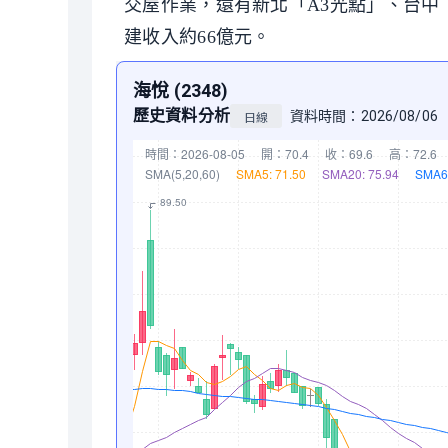
交屋作業，還有新北「A3光點」、台中
建收入約66億元。