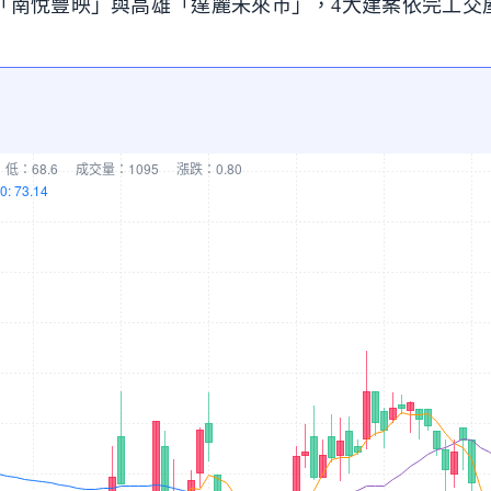
「南悅豐映」與高雄「達麗未來市」，4大建案依完工交