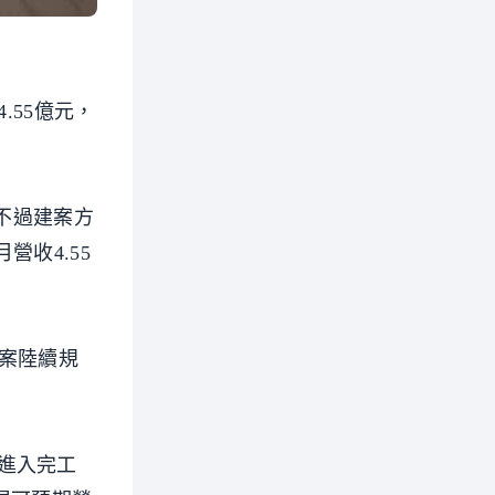
.55億元，
不過建案方
營收4.55
接案陸續規
進入完工