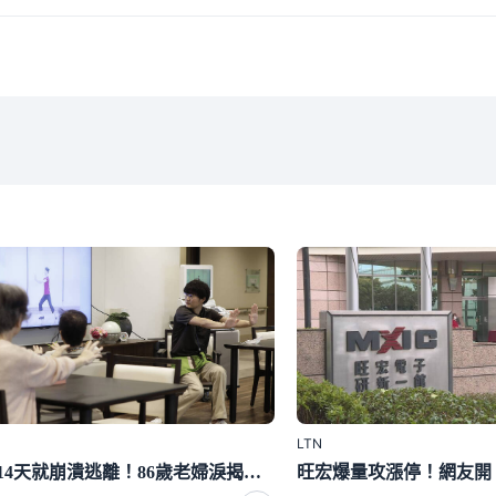
LTN
入住14天就崩潰逃離！86歲老婦淚揭高級養老院裡最殘酷的真相