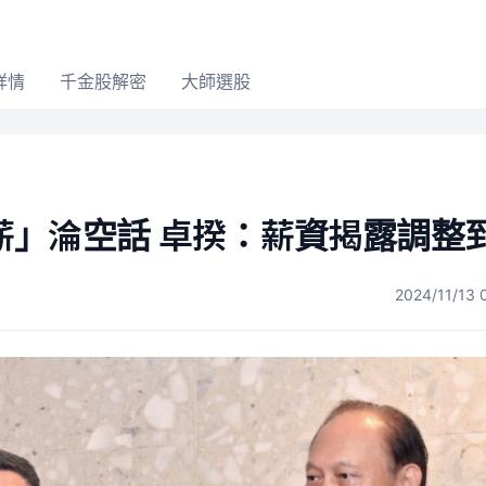
詳情
千金股解密
大師選股
」淪空話 卓揆：薪資揭露調整
2024/11/13 