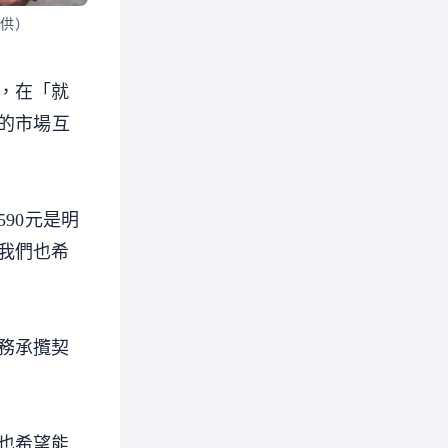
提供）
，在「就
的市場互
90元是明
我們也希
務承攬契
也希望能