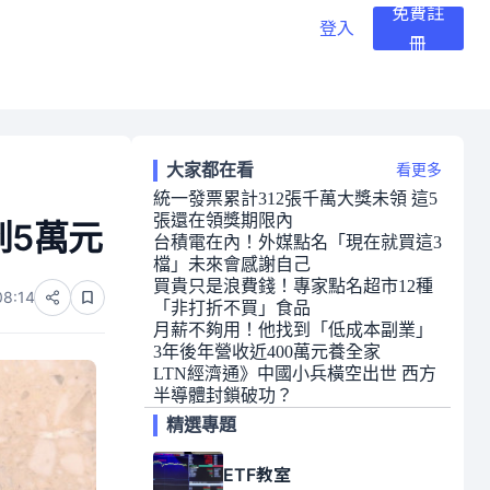
免費註
登入
冊
大家都在看
看更多
統一發票累計312張千萬大獎未領 這5
張還在領獎期限內
到5萬元
台積電在內！外媒點名「現在就買這3
檔」未來會感謝自己
買貴只是浪費錢！專家點名超市12種
08:14
「非打折不買」食品
月薪不夠用！他找到「低成本副業」
3年後年營收近400萬元養全家
LTN經濟通》中國小兵橫空出世 西方
半導體封鎖破功？
精選專題
ETF教室