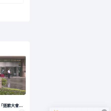
旺宏爆量攻漲停！網友開「道歉大會」：昨天罵糞股 是我錯了