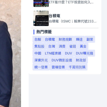
ETF是什麼？ETF投資如何入門？本系列專題文章將會告訴你新手必須知道的ETF基礎知識。
台積電
台積電（tSMC；股票代號2330）是全球領先的半導體代工公司，成立於1987年，總部位於台灣新竹。且已於美國、日本、德國及中國設廠，台積電是全球首家專業積體電路製造服務公司，也是全球最先進和最大規模的半導體代工廠。
熱門標籤
台股
台積電
財務規劃
輝達
副業
焦點股
台灣
消費
省錢
黃金
中國
LTN經濟通
DUV
DUV曝光機
深紫外光
DUV微影設備
財政部
統一發票
雲端發票
千萬特別獎