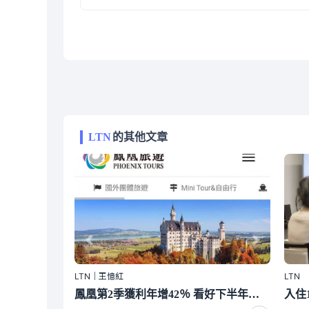
LTN
的其他文章
LTN｜王憶紅
LTN
鳳凰第2季獲利年增42％ 看好下半年市場熱度