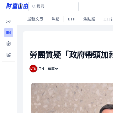
最新文章
焦點
ETF
焦點股
ETF
勞團質疑「政府帶頭加薪
LTN｜鍾麗華