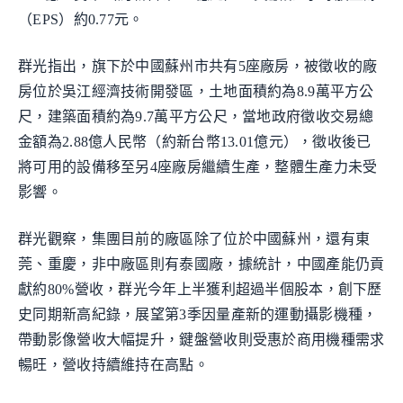
（EPS）約0.77元。
群光指出，旗下於中國蘇州市共有5座廠房，被徵收的廠
房位於吳江經濟技術開發區，土地面積約為8.9萬平方公
尺，建築面積約為9.7萬平方公尺，當地政府徵收交易總
金額為2.88億人民幣（約新台幣13.01億元），徵收後已
將可用的設備移至另4座廠房繼續生產，整體生產力未受
影響。
群光觀察，集團目前的廠區除了位於中國蘇州，還有東
莞、重慶，非中廠區則有泰國廠，據統計，中國產能仍貢
獻約80%營收，群光今年上半獲利超過半個股本，創下歷
史同期新高紀錄，展望第3季因量產新的運動攝影機種，
帶動影像營收大幅提升，鍵盤營收則受惠於商用機種需求
暢旺，營收持續維持在高點。