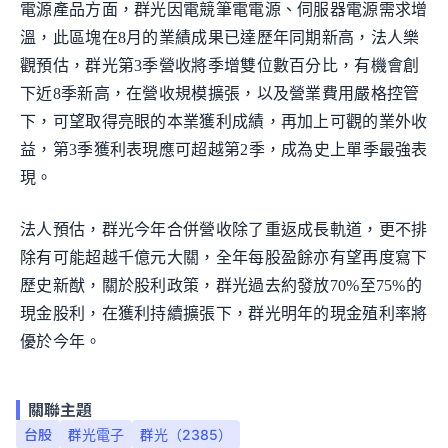
電源產品方面，群光因電競筆電電源、伺服器電源需求增
溫，此區塊在8月的業績成果已達歷年同期新高，法人樂
觀預估，群光第3季營收將季增雙位數百分比，有機會創
下近8季新高，在營收規模擴張，以及營業費用嚴格控管
下，可望取得亮眼的本業獲利成績，再加上可觀的業外收
益，第3季獲利表現應可超越第2季，成為史上單季最強表
現。
法人預估，群光今年合併營收除了重返成長軌道，更不排
除有可能超越千億元大關，全年每股盈餘亦有望再度寫下
歷史新猷，關於股利政策，群光過去約發放70%至75%的
現金股利，在獲利持續擴張下，群光明年的現金殖利率將
優於今年。
關聯主題
台股
群光電子
群光（2385）