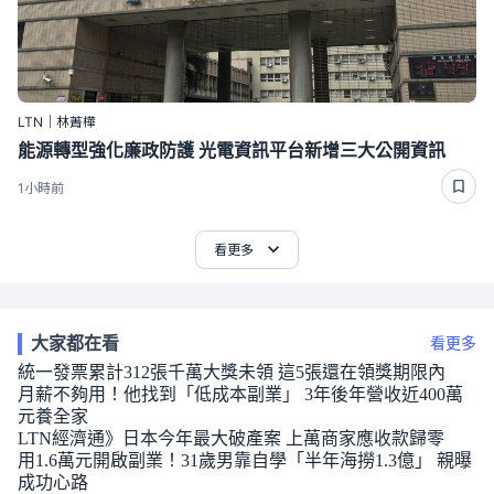
LTN｜林菁樺
能源轉型強化廉政防護 光電資訊平台新增三大公開資訊
1小時前
看更多
大家都在看
看更多
統一發票累計312張千萬大獎未領 這5張還在領獎期限內
月薪不夠用！他找到「低成本副業」 3年後年營收近400萬
元養全家
LTN經濟通》日本今年最大破產案 上萬商家應收款歸零
用1.6萬元開啟副業！31歲男靠自學「半年海撈1.3億」 親曝
成功心路