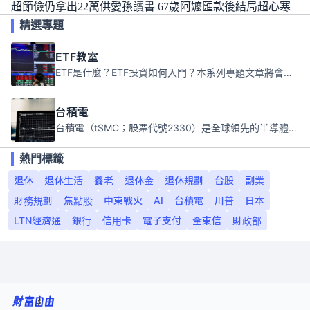
超節儉仍拿出22萬供愛孫讀書 67歲阿嬤匯款後結局超心寒
精選專題
ETF教室
ETF是什麼？ETF投資如何入門？本系列專題文章將會告訴你新手必須知道的ETF基礎知識。
台積電
台積電（tSMC；股票代號2330）是全球領先的半導體代工公司，成立於1987年，總部位於台灣新竹。且已於美國、日本、德國及中國設廠，台積電是全球首家專業積體電路製造服務公司，也是全球最先進和最大規模的半導體代工廠。
熱門標籤
退休
退休生活
養老
退休金
退休規劃
台股
副業
財務規劃
焦點股
中東戰火
AI
台積電
川普
日本
LTN經濟通
銀行
信用卡
電子支付
全東信
財政部