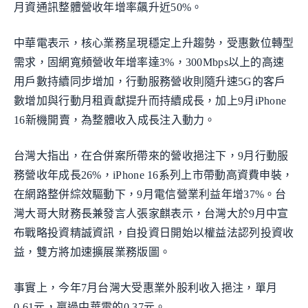
月資通訊整體營收年增率飆升近50%。
中華電表示，核心業務呈現穩定上升趨勢，受惠數位轉型
需求，固網寬頻營收年增率達3%，300Mbps以上的高速
用戶數持續同步增加，行動服務營收則隨升速5G的客戶
數增加與行動月租貢獻提升而持續成長，加上9月iPhone
16新機開賣，為整體收入成長注入動力。
台灣大指出，在合併案所帶來的營收挹注下，9月行動服
務營收年成長26%，iPhone 16系列上市帶動高資費申裝，
在網路整併綜效驅動下，9月電信營業利益年增37%。台
灣大哥大財務長兼發言人張家麒表示，台灣大於9月中宣
布戰略投資精誠資訊，自投資日開始以權益法認列投資收
益，雙方將加速擴展業務版圖。
事實上，今年7月台灣大受惠業外股利收入挹注，單月
0.61元，贏過中華電的0.37元。