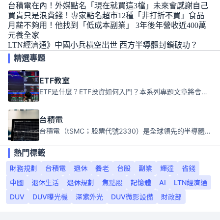
台積電在內！外媒點名「現在就買這3檔」未來會感謝自己
買貴只是浪費錢！專家點名超市12種「非打折不買」食品
月薪不夠用！他找到「低成本副業」 3年後年營收近400萬
元養全家
LTN經濟通》中國小兵橫空出世 西方半導體封鎖破功？
精選專題
ETF教室
ETF是什麼？ETF投資如何入門？本系列專題文章將會告訴你新手必須知道的ETF基礎知識。
台積電
台積電（tSMC；股票代號2330）是全球領先的半導體代工公司，成立於1987年，總部位於台灣新竹。且已於美國、日本、德國及中國設廠，台積電是全球首家專業積體電路製造服務公司，也是全球最先進和最大規模的半導體代工廠。
熱門標籤
財務規劃
台積電
退休
養老
台股
副業
輝達
省錢
中國
退休生活
退休規劃
焦點股
記憶體
AI
LTN經濟通
DUV
DUV曝光機
深紫外光
DUV微影設備
財政部