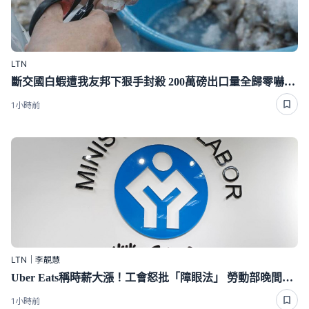
LTN
斷交國白蝦遭我友邦下狠手封殺 200萬磅出口量全歸零嚇崩了
1小時前
LTN｜李靚慧
Uber Eats稱時薪大漲！工會怒批「障眼法」 勞動部晚間定調：確實違法
1小時前