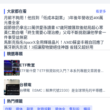
大家都在看
看更多
月薪不夠用！他找到「低成本副業」 3年後年營收近400萬
元養全家
超節儉仍拿出22萬供愛孫讀書 67歲阿嬤匯款後結局超心寒
黃仁勳自嘲「終生需要心理治療」父母不斷挑剔讓他學會一
件事受益無窮
馬斯克指名SpaceX全用輝達晶片！AMD蘇姿丰親自回應了
舊牙刷先別丟！3招讓廢物變絕佳神器 省錢又超好用
精選專題
ETF教室
ETF是什麼？ETF投資如何入門？本系列專題文章將會告訴你新手必須知道的ETF基礎知識。
台積電
台積電（tSMC；股票代號2330）是全球領先的半導體代工公司，成立於1987年，總部位於台灣新竹。且已於美國、日本、德國及中國設廠，台積電是全球首家專業積體電路製造服務公司，也是全球最先進和最大規模的半導體代工廠。
熱門標籤
台股
退休
副業
財務規劃
退休金
焦點股
輝達