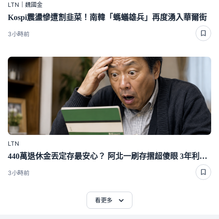
LTN｜魏國金
Kospi震盪慘遭割韭菜！南韓「螞蟻雄兵」再度湧入華爾街
3小時前
LTN
440萬退休金丟定存最安心？ 阿北一刷存摺超傻眼 3年利息僅1千多
3小時前
看更多