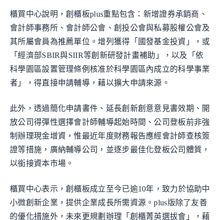
櫃買中心說明，創櫃板plus重點包含：新增證券承銷商、
會計師事務所、會計師公會、創投公會與私募股權公會及
其所屬會員為推薦單位。增列獲得「國發基金投資」，或
「經濟部SBIR與SIIR等創新研發計畫補助」，以及「依
科學園區設置管理條例核准於科學園區內成立的科學事業
者」，得直接申請輔導，藉以擴大申請來源。
此外，透過簡化申請書件、延長創新創意意見書效期、開
放公司得彈性選擇會計師輔導起始時間、公司登板前非強
制辦理現金增資，惟最近年度財務報告應經會計師查核簽
證等措施，廣納輔導公司，並逐步最佳化登板公司體質，
以銜接資本市場。
櫃買中心表示，創櫃板成立至今已逾10年，致力於協助中
小微創新企業，提供企業成長所需資源。plus版除了友善
的優化措施外，未來更規劃辦理「創櫃菁英選拔會」，藉